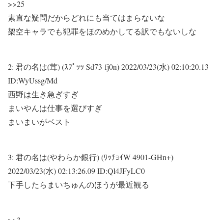
>>25
素直な疑問だからどれにも当てはまらないな
架空キャラでも犯罪をほのめかしてる訳でもないしな
2:
君の名は(茸) (ｽﾌﾟｯｯ Sd73-fj0n)
2022/03/23(水) 02:10:20.13
ID:WyUssg/Md
西野は生き急ぎすぎ
まいやんは仕事を選びすぎ
まいまいがベスト
3:
君の名は(やわらか銀行) (ﾜｯﾁｮｲW 4901-GHn+)
2022/03/23(水) 02:13:26.09 ID:Ql4JFyLC0
下手したらまいちゅんのほうが最近観る
>>3