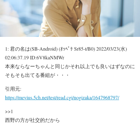
1:
君の名は(SB-Android) (ｵｯﾍﾟｹ Sr85-t/B0)
2022/03/23(水)
02:06:37.19 ID:6V8kaNMWr
本来ならなーちゃんと同じかそれ以上でも良いはずなのに
そもそも出てる番組が・・・
引用元:
https://mevius.5ch.net/test/read.cgi/nogizaka/1647968797/
>>1
西野の方が社交的だから