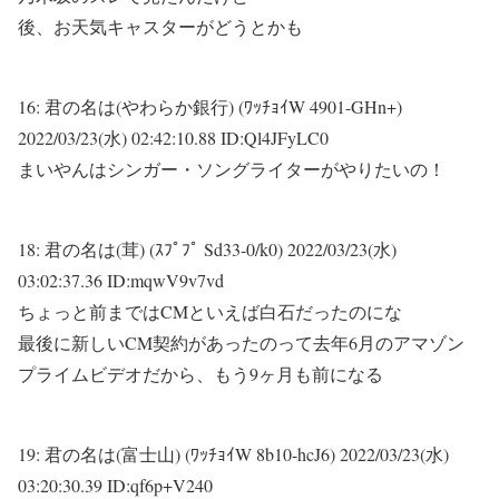
後、お天気キャスターがどうとかも
16:
君の名は(やわらか銀行) (ﾜｯﾁｮｲW 4901-GHn+)
2022/03/23(水) 02:42:10.88 ID:Ql4JFyLC0
まいやんはシンガー・ソングライターがやりたいの！
18:
君の名は(茸) (ｽﾌﾟﾌﾟ Sd33-0/k0)
2022/03/23(水)
03:02:37.36 ID:mqwV9v7vd
ちょっと前まではCMといえば白石だったのにな
最後に新しいCM契約があったのって去年6月のアマゾン
プライムビデオだから、もう9ヶ月も前になる
19:
君の名は(富士山) (ﾜｯﾁｮｲW 8b10-hcJ6)
2022/03/23(水)
03:20:30.39 ID:qf6p+V240