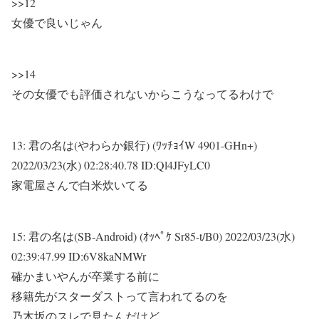
>>12
女優で良いじゃん
>>14
その女優でも評価されないからこうなってるわけで
13:
君の名は(やわらか銀行) (ﾜｯﾁｮｲW 4901-GHn+)
2022/03/23(水) 02:28:40.78 ID:Ql4JFyLC0
家電屋さんで白米炊いてる
15:
君の名は(SB-Android) (ｵｯﾍﾟｹ Sr85-t/B0)
2022/03/23(水)
02:39:47.99 ID:6V8kaNMWr
確かまいやんが卒業する前に
移籍先がスターダストって言われてるのを
乃木坂のスレで見たんだけど