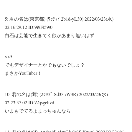
5:
君の名は(東京都) (ﾜｯﾁｮｲ 2b1d-yL30)
2022/03/23(水)
02:16:29.12 ID:9i9Fl59/0
白石は芸能で生きてく欲があまり無いはず
>>5
でもデザイナーとかでもないでしょ？
まさかYouTuber！
10:
君の名は(茸) (ｽｯｯﾌﾟ Sd33-/W3R)
2022/03/23(水)
02:23:37.02 ID:Z/qsgehvd
いまもでてるよまっちゅんなら
11:
君の名は(SB-Android) (ｵｯﾍﾟｹ Sr85-Knuv)
2022/03/23(水)