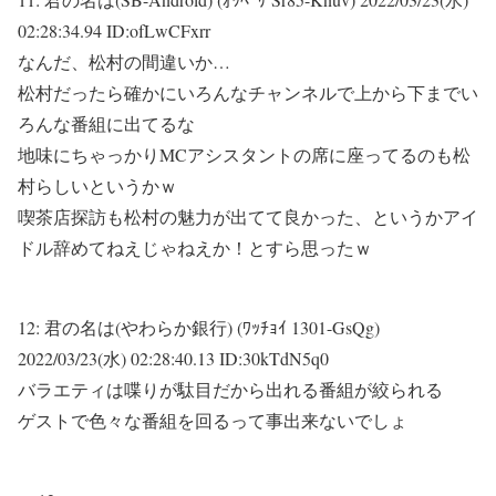
02:28:34.94 ID:ofLwCFxrr
なんだ、松村の間違いか…
松村だったら確かにいろんなチャンネルで上から下までい
ろんな番組に出てるな
地味にちゃっかりMCアシスタントの席に座ってるのも松
村らしいというかｗ
喫茶店探訪も松村の魅力が出てて良かった、というかアイ
ドル辞めてねえじゃねえか！とすら思ったｗ
12:
君の名は(やわらか銀行) (ﾜｯﾁｮｲ 1301-GsQg)
2022/03/23(水) 02:28:40.13 ID:30kTdN5q0
バラエティは喋りが駄目だから出れる番組が絞られる
ゲストで色々な番組を回るって事出来ないでしょ