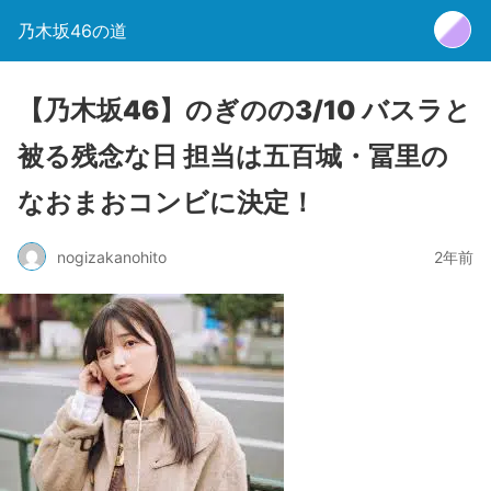
乃木坂46の道
【乃木坂46】のぎのの3/10 バスラと
被る残念な日 担当は五百城・冨里の
なおまおコンビに決定！
nogizakanohito
2年前