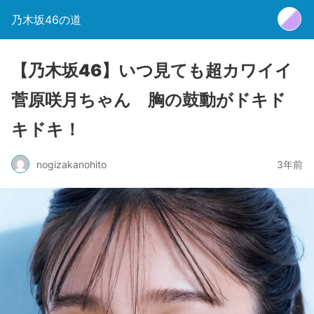
乃木坂46の道
【乃木坂46】いつ見ても超カワイイ
菅原咲月ちゃん 胸の鼓動がドキド
キドキ！
nogizakanohito
3年前