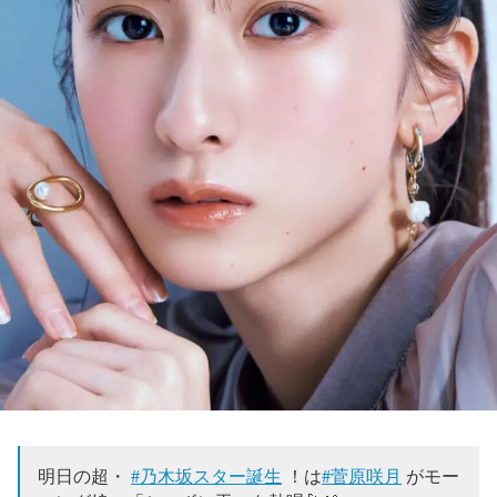
明日の超・
#乃木坂スター誕生
！は
#菅原咲月
がモー