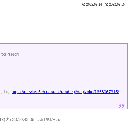
2022.09.14
2022.09.15
D:txFfsNd4
引用元:
https://mevius.5ch.net/test/read.cgi/nogizaka/1663067315/
13(火) 20:10:42.06 ID:5lPfU/Rzd