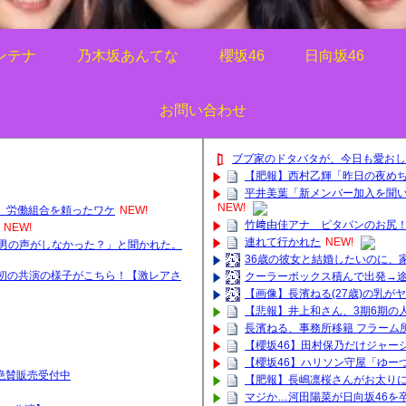
ンテナ
乃木坂あんてな
櫻坂46
日向坂46
お問い合わせ
ブブ家のドタバタが、今日も愛おし
【肥報】西村乙輝「昨日の夜め
平井美葉「新メンバー加入を聞
NEW!
強〟労働組合を頼ったワケ
NEW!
竹﨑由佳アナ ピタパンのお尻
NEW!
連れて行かれた
NEW!
男の声がしなかった？」と聞かれた。
36歳の彼女と結婚したいのに、
初の共演の様子がこちら！【激レアさ
クーラーボックス積んで出発→途
【画像】長濱ねる(27歳)の乳が
【悲報】井上和さん、3期6期の人
長濱ねる、事務所移籍 フラーム
【櫻坂46】田村保乃だけジャー
【櫻坂46】ハリソン守屋「ゆー
ッズ絶賛販売受付中
【肥報】長嶋凛桜さんがお太りに
マジか…河田陽菜が日向坂46を