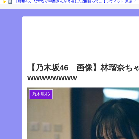
【櫻坂46】なすなか中西さんが号泣した2曲目って...【ラヴィット 東京ド
岡本姫奈ブログ更新！ 順番に池田瑛紗との2ショット×２、菅原咲月、中
との2ショット！【乃木坂46】
「咲月と楽しくお話しました☺️ 聞いてねー」佐藤璃果ブログ更新！ 菅原
『IDOL RUNWAY COLLECTION』に出演した梅が美しい！【梅澤美波】
Powered by livedoor 相互RSS
【乃木坂46 画像】林瑠奈ち
wwwwwwww
乃木坂46