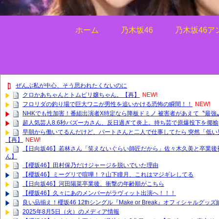
ホーム
乃木坂46
乃木坂46ア
ぜんぶ私が中心、そう思われたくないのに
クロかあちゃんとトムピリ嬢ちゃん。【再】
NEW!
フロリダの釣り場で巨大ワニが男性を追いかける恐怖の瞬間！！
NEW!
NHKでも性加害！番組出演者X特定なら降板ドミノ 被害者があえて〝最
超人気芸人8.6秒バズーカさん、反日過ぎて炎上。持ち芸で原爆投下を揶揄
早朝から働いてるんだけど、パートさんと二人で仕事してたら 突然「低い
【再】
NEW!
【日向坂46】若林さん「笑えないぐらい師匠だから」佐々木久美と卒業後
ん】
【櫻坂46】田村保乃だけジャージを脱いでいた理由
【櫻坂46】ミーグリで喧嘩！？山下瞳月、これはマジギレしてる
【日向坂46】河田陽菜卒業後、衝撃の年齢順がこちら
【櫻坂46】久々にあのメンバーがラヴィット出演へ！！！
良い品揃え！櫻坂46 12thシングル『Make or Break』オフィシャルグ
2025年8月5日（火）のメディア情報