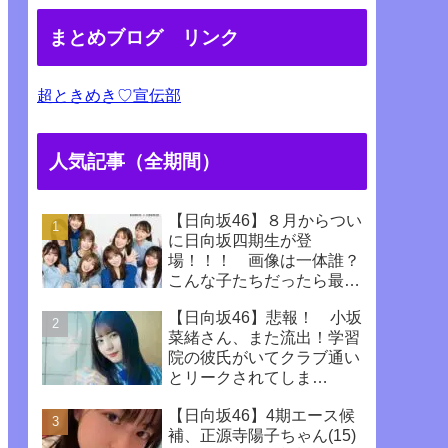
まとめブログ リンク
超ときめき♡宣伝部
人気記事（全期間）
【日向坂46】８月からつい
に日向坂四期生が登
場！！！ 画像は一体誰？
こんな子たちだったら最高
じゃない！！！！
【日向坂46】悲報！ 小坂
菜緒さん、また流出！学習
院の彼氏がいてクラブ通い
とリークされてしま
う！！！！！！
【日向坂46】4期エース候
補、正源寺陽子ちゃん(15)