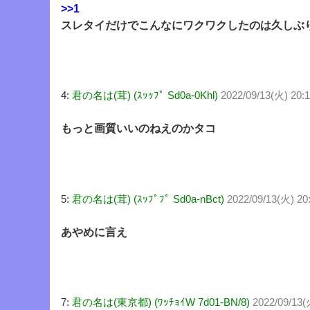
>>1
スレタイだけでこんなにワクワクしたのは久しぶりだぜ
4:
君の名は(茸) (ｽｯｯﾌﾟ Sd0a-0Khl)
2022/09/13(火) 20:
もっと画質いいのねえのかタコ
5:
君の名は(茸) (ｽｯﾌﾟﾌﾟ Sd0a-nBct)
2022/09/13(火) 20
あやめに言え
7:
君の名は(東京都) (ﾜｯﾁｮｲW 7d01-BN/8)
2022/09/13(