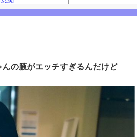
ーム公演】
Powered by livedoor 相互RS
西アルノとの3ショット、最後は菅原咲月
咲月との2ショットを公開！【乃木坂46】
【乃木坂46】
ゃんの腋がエッチすぎるんだけど