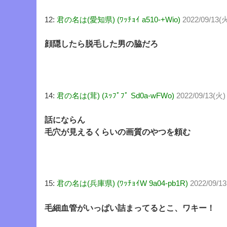
12:
君の名は(愛知県) (ﾜｯﾁｮｲ a510-+Wio)
2022/09/13(火
顔隠したら脱毛した男の脇だろ
14:
君の名は(茸) (ｽｯﾌﾟﾌﾟ Sd0a-wFWo)
2022/09/13(火)
話にならん
毛穴が見えるくらいの画質のやつを頼む
15:
君の名は(兵庫県) (ﾜｯﾁｮｲW 9a04-pb1R)
2022/09/13
毛細血管がいっぱい詰まってるとこ、ワキー！