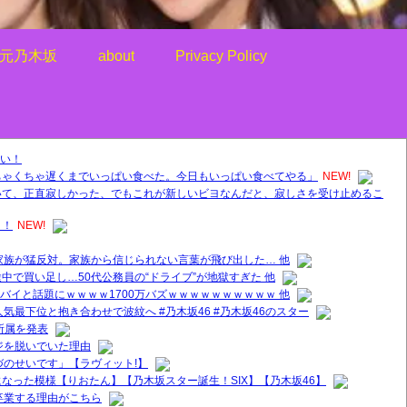
元乃木坂
about
Privacy Policy
い！
ちゃくちゃ遅くまでいっぱい食べた。今日もいっぱい食べてやる」
NEW!
いて、正直寂しかった、でもこれが新しいビヨなんだと、寂しさを受け止めるこ
！！
NEW!
家族が猛反対。家族から信じられない言葉が飛び出した… 他
中で買い足し…50代公務員の“ドライブ”が地獄すぎた 他
ヤバイと話題にｗｗｗｗ1700万バズｗｗｗｗｗｗｗｗｗｗ 他
気最下位と抱き合わせで波紋へ #乃木坂46 #乃木坂46のスター
所属を発表
ジを脱いでいた理由
づのせいです」【ラヴィット!】
なった模様【りおたん】【乃木坂スター誕生！SIX】【乃木坂46】
卒業する理由がこちら