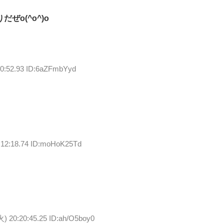
o(^o^)o
10:52.93 ID:6aZFmbYyd
:12:18.74 ID:moHoK25Td
火) 20:20:45.25 ID:ah/O5boy0