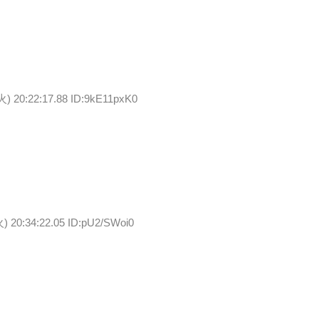
火) 20:22:17.88 ID:9kE11pxK0
火) 20:34:22.05 ID:pU2/SWoi0