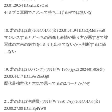
23:01:29.54 ID:crLaK8Oad
セミプロ軍団でこれって持ち上げる程では無いな
18:
君の名は(庭)
2024/01/05(金) 23:01:41.94 ID:EQMdfawa0
マジレスするとどっちの画像も表情や撮り方が悪すぎて被
写体の本来の魅力を1ミリも出せてないから判断するに値
しない
19:
君の名は(ジパング) (ﾜｯﾁｮｲW 1960-jgx2)
2024/01/05(金)
23:03:44.17 ID:L9wZheGj0
歴代最強世代と本気で思ってるの2パーとかだぞ
21:
君の名は(沖縄県) (ﾜｯﾁｮｲW 79a0-i/Ay)
2024/01/05(金)
23:08:27.88 ID:iIf8pPrW0