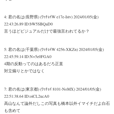
4:
君の名は(長野県) (ﾜｯﾁｮｲW e17e-Istv)
2024/01/05(金)
22:43:26.89 ID:bW5SBQaD0
言うほどビジュアルだけで最強言われてるか？
5:
君の名は(千葉県) (ﾜｯﾁｮｲW 4256-XKZn)
2024/01/05(金)
22:45:59.14 ID:N+5e0FGA0
4期の反動ってのはあるだろ正直
対立煽りとかではなく
7:
君の名は(東京都) (ﾜｯﾁｮｲ 8101-NoMX)
2024/01/05(金)
22:51:38.64 ID:oiCL2ucA0
高山なんて論外だしこの写真も橋本以外イマイチだよ白石
も含めて