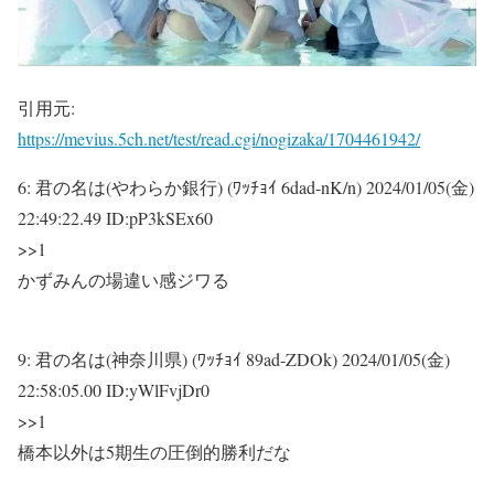
引用元:
https://mevius.5ch.net/test/read.cgi/nogizaka/1704461942/
6:
君の名は(やわらか銀行) (ﾜｯﾁｮｲ 6dad-nK/n)
2024/01/05(金)
22:49:22.49 ID:pP3kSEx60
>>1
かずみんの場違い感ジワる
9:
君の名は(神奈川県) (ﾜｯﾁｮｲ 89ad-ZDOk)
2024/01/05(金)
22:58:05.00 ID:yWlFvjDr0
>>1
橋本以外は5期生の圧倒的勝利だな