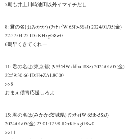
5期も井上川崎池田以外イマイチだし
8:
君の名は(みかか) (ﾜｯﾁｮｲW 65fb-5SsJ)
2024/01/05(金)
22:57:04.25 ID:rKHxgG8w0
6期早くきてくれー
11:
君の名は(東京都) (ﾜｯﾁｮｲW ddba-t8Sz)
2024/01/05(金)
22:59:30.66 ID:H+ZAL8C00
>>8
おまえ僕青応援しろよ
15:
君の名は(みかか:茨城県) (ﾜｯﾁｮｲW 65fb-5SsJ)
2024/01/05(金) 23:01:12.98 ID:rKHxgG8w0
>>11