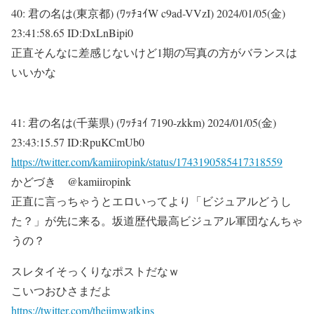
40:
君の名は(東京都) (ﾜｯﾁｮｲW c9ad-VVzI)
2024/01/05(金)
23:41:58.65 ID:DxLnBipi0
正直そんなに差感じないけど1期の写真の方がバランスは
いいかな
41:
君の名は(千葉県) (ﾜｯﾁｮｲ 7190-zkkm)
2024/01/05(金)
23:43:15.57 ID:RpuKCmUb0
https://twitter.com/kamiiropink/status/1743190585417318559
かどづき @kamiiropink
正直に言っちゃうとエロいってより「ビジュアルどうし
た？」が先に来る。坂道歴代最高ビジュアル軍団なんちゃ
うの？
スレタイそっくりなポストだなｗ
こいつおひさまだよ
https://twitter.com/thejimwatkins