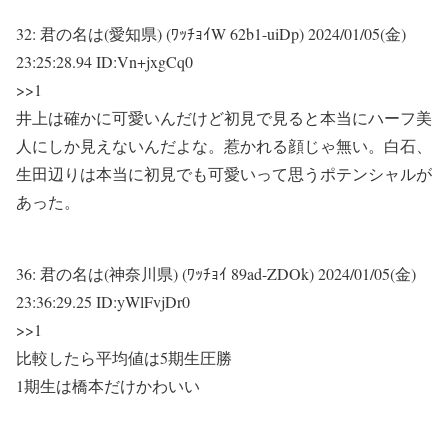
32:
君の名は(愛知県) (ﾜｯﾁｮｲW 62b1-uiDp)
2024/01/05(金)
23:25:28.94 ID:Vn+jxgCq0
>>1
井上は確かに可愛いんだけど初見で見ると本当にハーフ美
人にしか見えないんだよな。惹かれる顔じゃ無い。白石、
生田辺りは本当に初見でも可愛いって思うポテンシャルが
あった。
36:
君の名は(神奈川県) (ﾜｯﾁｮｲ 89ad-ZDOk)
2024/01/05(金)
23:36:29.25 ID:yWlFvjDr0
>>1
比較したら平均値は5期生圧勝
1期生は橋本だけかわいい