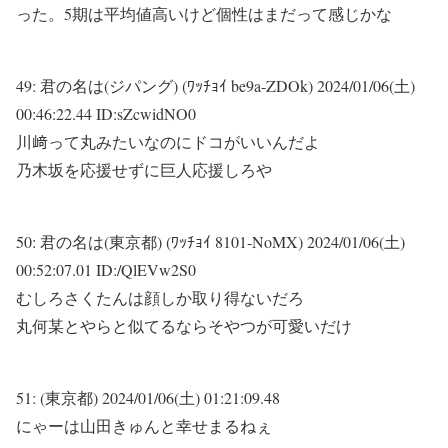
った。5期は平均値高いけど個性はまだって感じかな
49:
君の名は(ジパング) (ﾜｯﾁｮｲ be9a-ZDOk)
2024/01/06(土)
00:46:22.44 ID:sZcwidNO0
川﨑って丸みたいなのにドコがいいんだよ
乃木坂を応援せずに巨人応援しろや
50:
君の名は(東京都) (ﾜｯﾁｮｲ 8101-NoMX)
2024/01/06(土)
00:52:07.01 ID:/QlEVw2S0
むしろさくたんは顔しか取り得ないだろ
丸何某とやらと似てるならそやつが可愛いだけ
51:
(東京都)
2024/01/06(土) 01:21:09.48
にゃーは山田きゅんと幸せまるねぇ