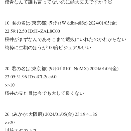
僕青なんて誰も言ってないのに頭大丈夫ですか？😃
10:
君の名は(東京都) (ﾜｯﾁｮｲW ddba-t8Sz)
2024/01/05(金)
22:59:12.50 ID:H+ZAL8C00
桜井がまずなんであそこまで選抜にいれたのかわからない
純粋に生駒のほうが100倍ビジュアルいい
20:
君の名は(東京都) (ﾜｯﾁｮｲ 8101-NoMX)
2024/01/05(金)
23:05:31.96 ID:oiCL2ucA0
>>10
桜井の見た目は今でも大して良くない
26:
(みかか:大阪府)
2024/01/05(金) 23:19:41.86
>>20
川﨑オタのカス