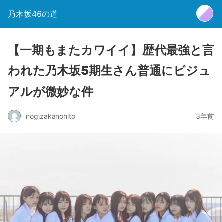
乃木坂46の道
【一期もまたカワイイ】歴代最強と言
われた乃木坂5期生さん普通にビジュ
アルが微妙な件
nogizakanohito
3年前