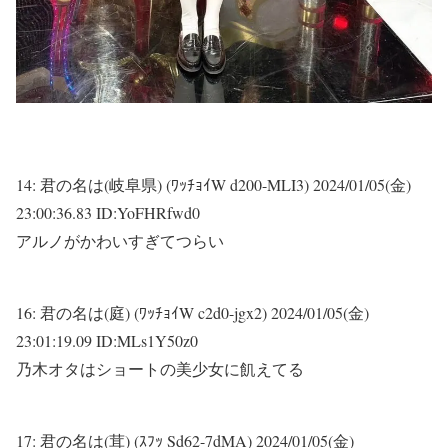
14:
君の名は(岐阜県) (ﾜｯﾁｮｲW d200-MLI3)
2024/01/05(金)
23:00:36.83 ID:YoFHRfwd0
アルノがかわいすぎてつらい
16:
君の名は(庭) (ﾜｯﾁｮｲW c2d0-jgx2)
2024/01/05(金)
23:01:19.09 ID:MLs1Y50z0
乃木オタはショートの美少女に飢えてる
17:
君の名は(茸) (ｽﾌｯ Sd62-7dMA)
2024/01/05(金)