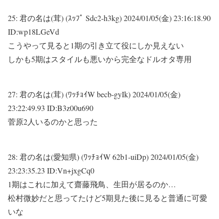
25:
君の名は(茸) (ｽｯﾌﾟ Sdc2-h3kg)
2024/01/05(金) 23:16:18.90
ID:wp18LGeVd
こうやって見ると1期の引き立て役にしか見えない
しかも5期はスタイルも悪いから完全なドルオタ専用
27:
君の名は(茸) (ﾜｯﾁｮｲW becb-gyIk)
2024/01/05(金)
23:22:49.93 ID:B3z00u690
菅原2人いるのかと思った
28:
君の名は(愛知県) (ﾜｯﾁｮｲW 62b1-uiDp)
2024/01/05(金)
23:23:35.23 ID:Vn+jxgCq0
1期はこれに加えて齋藤飛鳥、生田が居るのか…
松村微妙だと思ってたけど5期見た後に見ると普通に可愛
いな