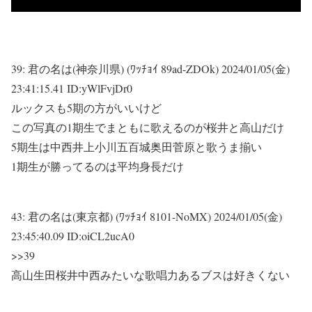
39:
君の名は(神奈川県) (ﾜｯﾁｮｲ 89ad-ZDOk)
2024/01/05(金)
23:41:15.41 ID:yWlFvjDr0
ルックスも5期の方がいいけど
この写真の1期生でまともに歌えるのが桜井と高山だけ
5期生は中西井上小川五百城奥田菅原と歌うま揃い
1期生が勝ってるのは平均身長だけ
43:
君の名は(東京都) (ﾜｯﾁｮｲ 8101-NoMX)
2024/01/05(金)
23:45:40.09 ID:oiCL2ucA0
>>39
高山生田桜井中西みたいな歌唱力あるブスは好きくない