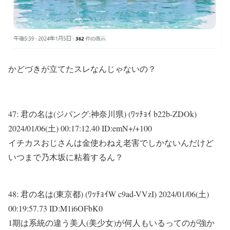
かどづきが立てたスレなんじゃないの？
47:
君の名は(ジパング:神奈川県) (ﾜｯﾁｮｲ b22b-ZDOk)
2024/01/06(土) 00:17:12.40 ID:emN+/+100
イチカスおじさんは金使わねえ老害でしかないんだけど
いつまで乃木坂に粘着するん？
48:
君の名は(東京都) (ﾜｯﾁｮｲW c9ad-VVzI)
2024/01/06(土)
00:19:57.73 ID:M1i6OFbK0
1期は系統の違う美人(美少女)が何人もいるってのが強か