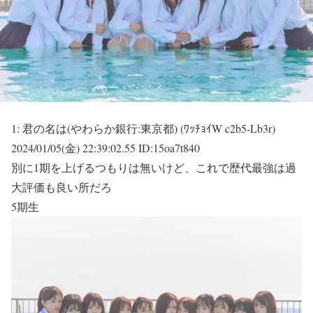
1:
君の名は(やわらか銀行:東京都) (ﾜｯﾁｮｲW c2b5-Lb3r)
2024/01/05(金) 22:39:02.55 ID:15oa7t840
別に1期を上げるつもりは無いけど、これで歴代最強は過
大評価も良い所だろ
5期生