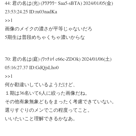
44:
君の名は(光) (ｱｳｱｳｳｰ Saa5-sBTA)
2024/01/05(金)
23:53:24.25 ID:ru03nadKa
>>1
画像のメイクの濃さが平等じゃないだろ
5期生は普段めちゃくちゃ濃いからな
70:
君の名は(庭) (ﾜｯﾁｮｲ c66c-ZDOk)
2024/01/06(土)
05:16:27.37 ID:GdQjsLho0
>>1
何か勘違いしているようだけど、
１期は36名いて6人に絞った画像だね。
その他有象無象どもをまったく考慮できていない。
選りすぐりのメンでこの程度ってこと。
いいたいこと理解できるかなあ。