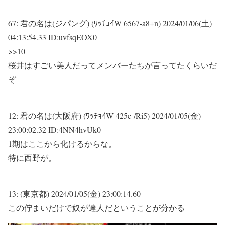
67:
君の名は(ジパング) (ﾜｯﾁｮｲW 6567-a8+n)
2024/01/06(土)
04:13:54.33 ID:uvfsqEOX0
>>10
桜井はすごい美人だってメンバーたちが言ってたくらいだ
ぞ
12:
君の名は(大阪府) (ﾜｯﾁｮｲW 425c-/Ri5)
2024/01/05(金)
23:00:02.32 ID:4NN4hvUk0
1期はここから化けるからな。
特に西野が。
13:
(東京都)
2024/01/05(金) 23:00:14.60
この佇まいだけで奴が達人だということが分かる