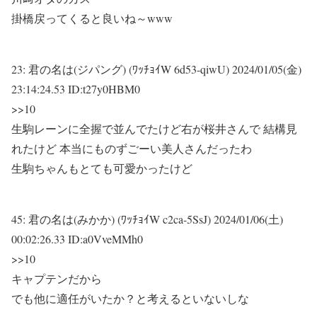
掛橋戻ってくると良いね～www
23:
君の名は(ジパング) (ﾜｯﾁｮｲW 6d53-qiwU)
2024/01/05(金)
23:14:24.53 ID:t27y0HBM0
>>10
生駒レーンに全握で並んでたけど右が桜井さんで 結構見
れたけど 本当にものずごーい美人さんだったわ
生駒ちゃんもとても可愛かったけど
45:
君の名は(みかか) (ﾜｯﾁｮｲW c2ca-5SsJ)
2024/01/06(土)
00:02:26.33 ID:a0VveMMh0
>>10
キャプテンだから
でも他に適任がいたか？と考えるといないしな