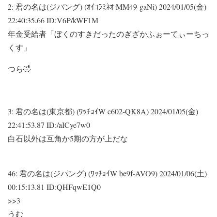
2:
君の名は(ジパング) (ｵｲｺﾗﾐﾈｵ MM49-gaNi)
2024/01/05(金)
22:40:35.66 ID:V6P/kWF1M
年金受給者「ぼくのすきだったのぎざかふぉーてぃーちっ
くす」
つら🤣
3:
君の名は(東京都) (ﾜｯﾁｮｲW c602-QK8A)
2024/01/05(金)
22:41:53.87 ID:/aICye7w0
白石以外は互角か5期の方が上だな
46:
君の名は(ジパング) (ﾜｯﾁｮｲW be9f-AVO9)
2024/01/06(土)
00:15:13.81 ID:QHFqwE1Q0
>>3
うむ