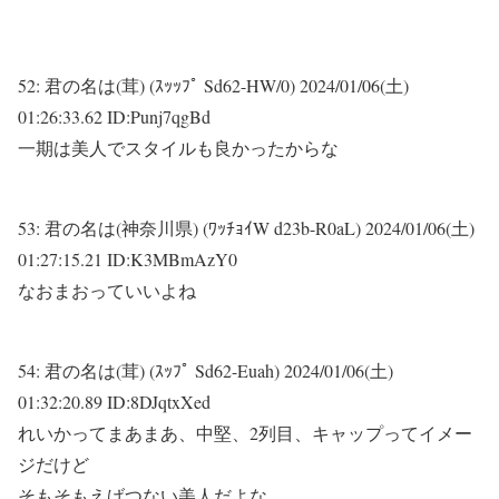
52:
君の名は(茸) (ｽｯｯﾌﾟ Sd62-HW/0)
2024/01/06(土)
01:26:33.62 ID:Punj7qgBd
一期は美人でスタイルも良かったからな
53:
君の名は(神奈川県) (ﾜｯﾁｮｲW d23b-R0aL)
2024/01/06(土)
01:27:15.21 ID:K3MBmAzY0
なおまおっていいよね
54:
君の名は(茸) (ｽｯﾌﾟ Sd62-Euah)
2024/01/06(土)
01:32:20.89 ID:8DJqtxXed
れいかってまあまあ、中堅、2列目、キャップってイメー
ジだけど
そもそもえげつない美人だよな