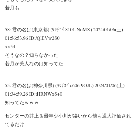
若月も
58:
君の名は(東京都) (ﾜｯﾁｮｲ 8101-NoMX)
2024/01/06(土)
01:56:53.96 ID:/QlEVw2S0
>>54
そうなの？知らなかった
若月が美人なのは知ってた
55:
君の名は(神奈川県) (ﾜｯﾁｮｲ c606-9OJL)
2024/01/06(土)
01:34:59.26 ID:tHRNWxS+0
知ってたｗｗｗ
センターの井上＆最年少小川が凄いから他も過大評価され
てるだけ