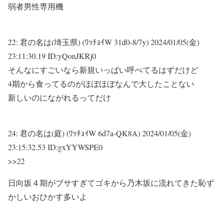
弱者男性専用機
22:
君の名は(埼玉県) (ﾜｯﾁｮｲW 31d0-8/7y)
2024/01/05(金)
23:11:30.19 ID:yQonJKRj0
そんなにすごいなら新規いっぱい呼べてるはずだけど
4期から食ってるのがほぼほぼなんで大したことない
新しいのにながれるってだけ
24:
君の名は(庭) (ﾜｯﾁｮｲW 6d7a-QK8A)
2024/01/05(金)
23:15:32.53 ID:gxYYWSPE0
>>22
日向坂４期がブサすぎてゴキから乃木坂に流れてきた恥ず
かしいおひかす多いよ