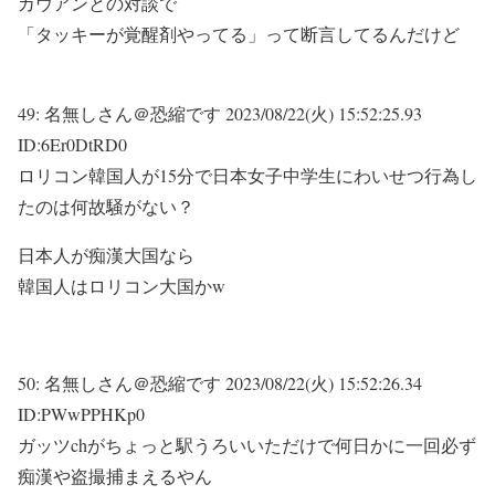
カウアンとの対談で
「タッキーが覚醒剤やってる」って断言してるんだけど
49:
名無しさん＠恐縮です
2023/08/22(火) 15:52:25.93
ID:6Er0DtRD0
ロリコン韓国人が15分で日本女子中学生にわいせつ行為し
たのは何故騒がない？
日本人が痴漢大国なら
韓国人はロリコン大国かw
50:
名無しさん＠恐縮です
2023/08/22(火) 15:52:26.34
ID:PWwPPHKp0
ガッツchがちょっと駅うろいいただけで何日かに一回必ず
痴漢や盗撮捕まえるやん