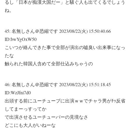
るし「日本が痴漢大国だー」と騒ぐ人も出てくるでしょう
ね。
45:
名無しさん＠恐縮です
2023/08/22(火) 15:50:40.66
ID:bwYgOxW50
こいつが絡んできた事で全部が演出の嘘臭い出来事になっ
たな
触られた韓国人含めて全部仕込みちゃうの
46:
名無しさん＠恐縮です
2023/08/22(火) 15:51:18.45
ID:WzJfni7d0
出頭する前にユーチューブに出演ｗｗでチャラ男がﾁｯ反省
してまーっすってか
で出演させるユーチューバーの見境なさ
どこにも大人がいねーな