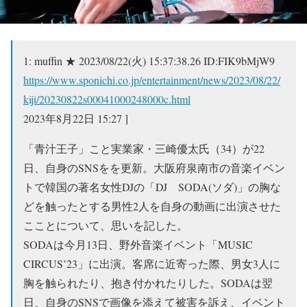
1:
muffin ★
2023/08/22(火) 15:37:38.26 ID:FIK9bMjW9
https://www.sponichi.co.jp/entertainment/news/2023/08/22/
kiji/20230822s00041000248000c.html
2023年8月22日 15:27 ]
「青汁王子」こと実業家・三崎優太氏（34）が22
日、自身のSNSをを更新。大阪府泉南市の音楽イベン
トで韓国の著名女性DJの「DJ SODA(ソダ)」の胸な
どを触ったとする男性2人を自身の動画に出演させた
こことについて、思いを記した。
SODAは今月13日、野外音楽イベント「MUSIC
CIRCUS’23」に出演。客席に近寄った際、男女3人に
胸を触られたり、抱き付かれたりした。SODAは翌
日、自身のSNSで画像を添えて被害を訴え、イベント