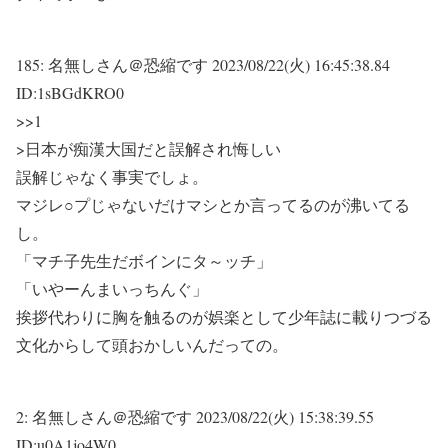
185:
名無しさん＠恐縮です
2023/08/22(火) 16:45:38.84
ID:1sBGdKRO0
>>1
>日本が痴漢大国だと誤解され悔しい
誤解じゃなく事実でしょ。
マジレ○プじゃないだけマシとか言ってるのが沸いてる
し。
「マチ子先生だボインにタ～ッチ」
「いやーんまいっちんぐ」
挨拶代わりに胸を触るのが娯楽として少年誌に載りつづる
文化からして頭おかしいんだっての。
2:
名無しさん＠恐縮です
2023/08/22(火) 15:38:39.55
ID:u0A1jo4W0