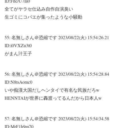
ID:Fnc/U7Ia0
全てがヤラセ仕込み自作自演臭い
生ゴミにコバエが集ったような小騒動
55:
名無しさん＠恐縮です
2023/08/22(火) 15:54:26.21
ID:i0VXZu3t0
がまん汁王子
56:
名無しさん＠恐縮です
2023/08/22(火) 15:54:28.84
ID:N8tsAomc0
いや痴漢大国だしヘンタイで有名な民族だろw
HENNTAIが世界に轟渡ってるんだから日本人w
57:
名無しさん＠恐縮です
2023/08/22(火) 15:54:34.58
ID:MrF1h9m70