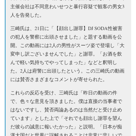
主催会社は不同意わいせつと暴行容疑で観客の男女3
人を告発した。
三崎氏は、21日に「【顔出し謝罪】DJ SODA性被害
の犯人を警察に出頭させました」と題する動画を公
開。この動画には2人の男性がスーツ姿で登場し「大
変申し訳ございませんでした」と謝罪。「お酒を飲
んで軽い気持ちでやってしまった」などと釈明し
た。2人は府警に出頭したという。この三崎氏の動画
には賛否さまざまなコメントが寄せられた。
これらの反応を受け、三崎氏は「昨日の動画の件
で、色々な意見を頂きました。僕は直接の当事者で
はないですし、賛否両論あるのは当然だと受け止め
ています」とした上で「それでも顔出し謝罪を望ん
だ彼らの誠意に報いたかった」と説明。「日本が痴
漢大国だと世界に誤解されることは非常に悲しいで