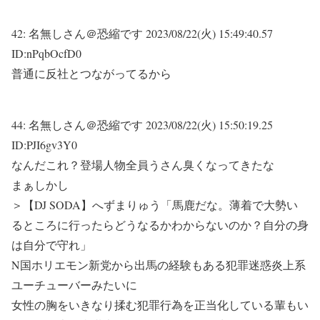
42:
名無しさん＠恐縮です
2023/08/22(火) 15:49:40.57
ID:nPqbOcfD0
普通に反社とつながってるから
44:
名無しさん＠恐縮です
2023/08/22(火) 15:50:19.25
ID:PJI6gv3Y0
なんだこれ？登場人物全員うさん臭くなってきたな
まぁしかし
＞【DJ SODA】へずまりゅう「馬鹿だな。薄着で大勢い
るところに行ったらどうなるかわからないのか？自分の身
は自分で守れ」
N国ホリエモン新党から出馬の経験もある犯罪迷惑炎上系
ユーチューバーみたいに
女性の胸をいきなり揉む犯罪行為を正当化している輩もい