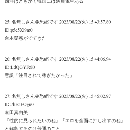
西洋はともかく韓国には満員電車ある
25:
名無しさん＠恐縮です
2023/08/22(火) 15:43:57.80
ID:p5c5Xl9m0
台本疑惑がでてきた
26:
名無しさん＠恐縮です
2023/08/22(火) 15:44:06.94
ID:LdQGYFzI0
意訳「注目されて稼ぎたかった」
27:
名無しさん＠恐縮です
2023/08/22(火) 15:45:02.97
ID:7hE5FOgu0
倉田真由美
『性的に見られたいのね』『エロを全面に押し出すのね』
と解釈するのは普通のこと。