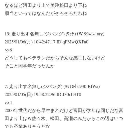
なるほど河田より上で美玲松田より下ね
順当といってはなんだがそろそろだわね
19:
走り出す名無し(ジパング) (ﾜｯﾁｮｲW 9941-+ary)
2025/01/06(月) 10:42:47.17 ID:qPMwQXFa0
>>6
どうしてもベテランだからそんな感じしないけど
そこと同学年だったんか
7:
走り出す名無し(ジパング) (ﾜｯﾁｮｲ c930-BfWa)
2025/01/05(日) 19:58:22.96 ID:J30r1t3T0
>>4
2000年世代だから早生まれだけど富田が学年は同じだな富
田より上はW佐々木、松田、高瀬のみだからこの辺はいつ
でも卒業ありそうだな