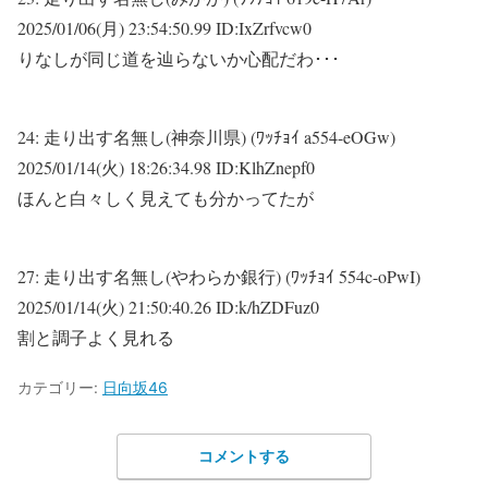
2025/01/06(月) 23:54:50.99 ID:IxZrfvcw0
りなしが同じ道を辿らないか心配だわ･･･
24:
走り出す名無し(神奈川県) (ﾜｯﾁｮｲ a554-eOGw)
2025/01/14(火) 18:26:34.98 ID:KlhZnepf0
ほんと白々しく見えても分かってたが
27:
走り出す名無し(やわらか銀行) (ﾜｯﾁｮｲ 554c-oPwI)
2025/01/14(火) 21:50:40.26 ID:k/hZDFuz0
割と調子よく見れる
カテゴリー:
日向坂46
コメントする