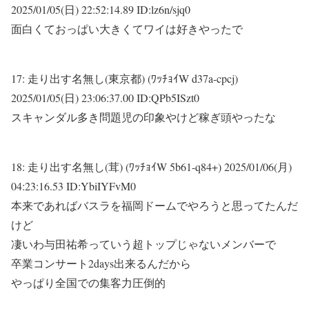
2025/01/05(日) 22:52:14.89 ID:lz6n/sjq0
面白くておっぱい大きくてワイは好きやったで
17:
走り出す名無し(東京都) (ﾜｯﾁｮｲW d37a-cpcj)
2025/01/05(日) 23:06:37.00 ID:QPb5ISzt0
スキャンダル多き問題児の印象やけど稼ぎ頭やったな
18:
走り出す名無し(茸) (ﾜｯﾁｮｲW 5b61-q84+)
2025/01/06(月)
04:23:16.53 ID:YbiIYFvM0
本来であればバスラを福岡ドームでやろうと思ってたんだ
けど
凄いわ与田祐希っていう超トップじゃないメンバーで
卒業コンサート2days出来るんだから
やっぱり全国での集客力圧倒的