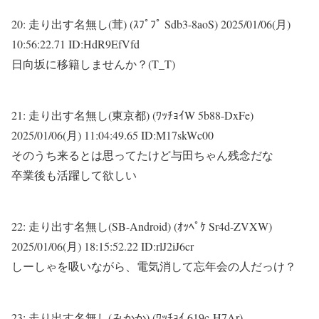
20:
走り出す名無し(茸) (ｽﾌﾟﾌﾟ Sdb3-8aoS)
2025/01/06(月)
10:56:22.71 ID:HdR9EfVfd
日向坂に移籍しませんか？(T_T)
21:
走り出す名無し(東京都) (ﾜｯﾁｮｲW 5b88-DxFe)
2025/01/06(月) 11:04:49.65 ID:M17skWc00
そのうち来るとは思ってたけど与田ちゃん残念だな
卒業後も活躍して欲しい
22:
走り出す名無し(SB-Android) (ｵｯﾍﾟｹ Sr4d-ZVXW)
2025/01/06(月) 18:15:52.22 ID:rlJ2iJ6cr
しーしゃを吸いながら、電気消して忘年会の人だっけ？
23:
走り出す名無し(みかか) (ﾜｯﾁｮｲ 619c-H7Ar)