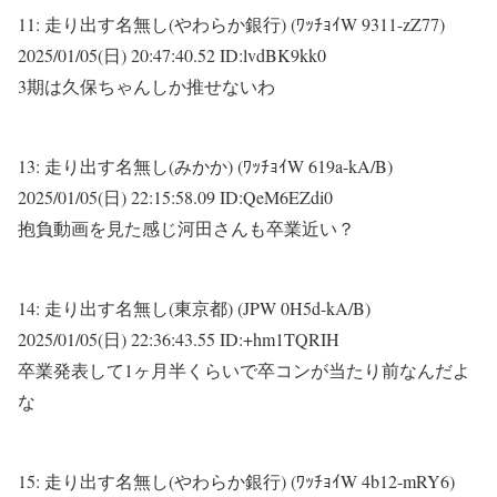
11:
走り出す名無し(やわらか銀行) (ﾜｯﾁｮｲW 9311-zZ77)
2025/01/05(日) 20:47:40.52 ID:lvdBK9kk0
3期は久保ちゃんしか推せないわ
13:
走り出す名無し(みかか) (ﾜｯﾁｮｲW 619a-kA/B)
2025/01/05(日) 22:15:58.09 ID:QeM6EZdi0
抱負動画を見た感じ河田さんも卒業近い？
14:
走り出す名無し(東京都) (JPW 0H5d-kA/B)
2025/01/05(日) 22:36:43.55 ID:+hm1TQRIH
卒業発表して1ヶ月半くらいで卒コンが当たり前なんだよ
な
15:
走り出す名無し(やわらか銀行) (ﾜｯﾁｮｲW 4b12-mRY6)