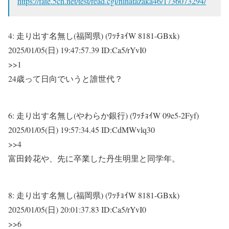
https://fate.5ch.net/test/read.cgi/hinatazaka46/1736073294/
4:
走り出す名無し(福岡県) (ﾜｯﾁｮｲW 8181-GBxk)
2025/01/05(日) 19:47:57.39 ID:Ca5/rYvI0
>>1
24歳って日向でいうと誰世代？
6:
走り出す名無し(やわらか銀行) (ﾜｯﾁｮｲW 09e5-2Fyf)
2025/01/05(日) 19:57:34.45 ID:CdMWvlq30
>>4
富田鈴花や、先に卒業した丹生明里と同学年。
8:
走り出す名無し(福岡県) (ﾜｯﾁｮｲW 8181-GBxk)
2025/01/05(日) 20:01:37.83 ID:Ca5/rYvI0
>>6