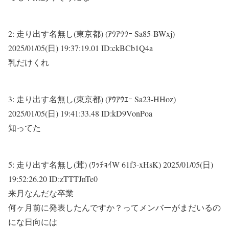
2:
走り出す名無し(東京都) (ｱｳｱｳｳｰ Sa85-BWxj)
2025/01/05(日) 19:37:19.01 ID:ckBCb1Q4a
乳だけくれ
3:
走り出す名無し(東京都) (ｱｳｱｳｴｰ Sa23-HHoz)
2025/01/05(日) 19:41:33.48 ID:kD9VonPoa
知ってた
5:
走り出す名無し(茸) (ﾜｯﾁｮｲW 61f3-xHsK)
2025/01/05(日)
19:52:26.20 ID:zTTTJnTe0
来月なんだな卒業
何ヶ月前に発表したんですか？ってメンバーがまだいるの
にな日向には