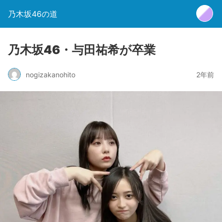
乃木坂46の道
乃木坂46・与田祐希が卒業
nogizakanohito
2年前