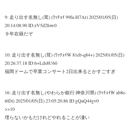
9:
走り出す名無し(茸) (ﾜｯﾁｮｲ 99fa-H7Ar)
2025/01/05(日)
20:14:08.90 ID:zV5d2Iow0
９年在籍だぞ
10:
走り出す名無し(茸) (ﾜｯﾁｮｲW 81eb-q84+)
2025/01/05(日)
20:26:37.18 ID:6+Lds8U60
福岡ドームで卒業コンサート2日出来るとかすごすぎ
16:
走り出す名無し(やわらか銀行:神奈川県) (ﾜｯﾁｮｲW ab8e-
i6Di)
2025/01/05(日) 23:05:20.86 ID:gQaQ44gv0
>>10
埋らないかもだけれどやれることが凄い