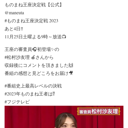
ものまね王座決定戦【公式】
@maneuta
#ものまね王座決定戦 2023
あと4日‼
11月25日土曜よる9時～放送📺
王座の審査員🎧初登場✨の
#松村沙友理 🍎さんから
収録後にコメントを頂きました🙌
番組の感想と見どころをお届け🎥
#番組史上最高レベルの決戦
#2023年ものまね王者は⁉
#フジテレビ