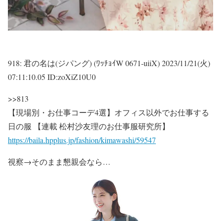
918:
君の名は(ジパング) (ﾜｯﾁｮｲW 0671-uiiX)
2023/11/21(火)
07:11:10.05 ID:zoXiZ10U0
>>813
【現場別・お仕事コーデ4選】オフィス以外でお仕事する
日の服 【連載 松村沙友理のお仕事服研究所】
https://baila.hpplus.jp/fashion/kimawashi/59547
視察→そのまま懇親会なら…