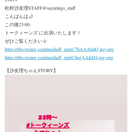
松村沙友理STAFF@sayuringo_staff
こんばんは🌙
この後23:00-
トークィーンズ に出演いたします！
ぜひご覧ください☺
https://pbs.twimg.com/media/F_npnU7bAAAfatQ.jpg:orig
https://pbs.twimg.com/media/F_npnU8agAAfeD4.jpg:orig
【沙友理ちゃんSTORY】