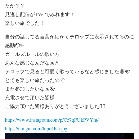
たか？？
見逃し配信がTVerでみれます！
楽しい旅でした！
自分の話してる言葉が細かくテロップに表示されてるのに
感動🥹✨
ガールズルールの歌い方
あんな感じなんだなぁと
テロップで見ると可愛く歌っているなと感じました😂🩷
とても楽しい旅だったので
また参加したいなぁ🥹
充電させて頂いた皆様
ご協力頂いた皆様ありがとうございました🙇‍♀
https://www.instagram.com/p/Cz7qFUkPVYm/
https://i.imgur.com/Inpc4K5.jpg