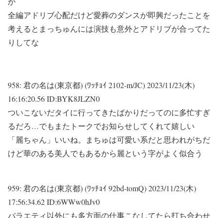
か
全編アドリブ心配だけど愛葬のダンスが即興だったことを
考えるとまっちゅんには演技も意外とアドリブが合ってた
りしてな
958:
君の名は(東京都) (ﾜｯﾁｮｲ 2102-m/JC)
2023/11/23(木)
16:16:20.56 ID:BYK8JLZN0
ついこないだタイに行ってきたばかりだってのに多忙すぎ
るだろ…でもまたトークでお知らせしてくれて嬉しい
「麗ちゃん」いいね。まちゅは可愛い系だと思われがちだ
けど華のある美人でもあるから麗という字がよく似合う
959:
君の名は(東京都) (ﾜｯﾁｮｲ 92bd-tomQ)
2023/11/23(木)
17:56:34.62 ID:6WWw0hJv0
バラエティ以外にも多方面の仕事こなしてたら打ち合わせ