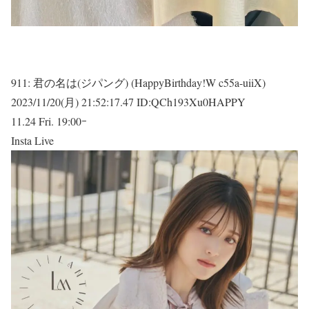
911:
君の名は(ジパング) (HappyBirthday!W c55a-uiiX)
2023/11/20(月) 21:52:17.47 ID:QCh193Xu0HAPPY
11.24 Fri. 19:00ｰ
Insta Live