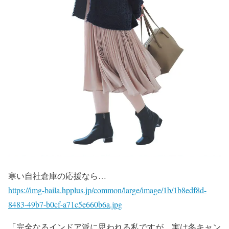
寒い自社倉庫の応援なら…
https://img-baila.hpplus.jp/common/large/image/1b/1b8edf8d-
8483-49b7-b0cf-a71c5e660b6a.jpg
「完全なるインドア派に思われる私ですが、実は冬キャン