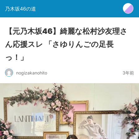
乃木坂46の道
【元乃木坂46】綺麗な松村沙友理さ
ん応援スレ 「さゆりんごの足長
っ！」
nogizakanohito
3年前