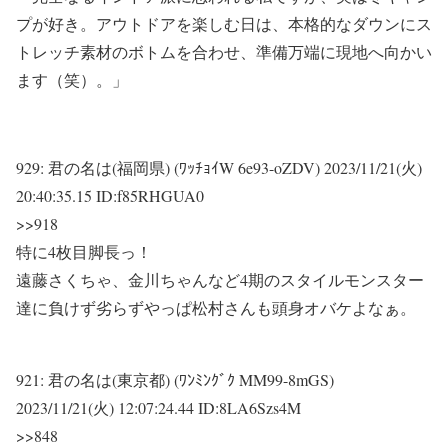
プが好き。アウトドアを楽しむ日は、本格的なダウンにス
トレッチ素材のボトムを合わせ、準備万端に現地へ向かい
ます（笑）。」
929:
君の名は(福岡県) (ﾜｯﾁｮｲW 6e93-oZDV)
2023/11/21(火)
20:40:35.15 ID:f85RHGUA0
>>918
特に4枚目脚長っ！
遠藤さくちゃ、金川ちゃんなど4期のスタイルモンスター
達に負けず劣らずやっぱ松村さんも頭身オバケよなぁ。
921:
君の名は(東京都) (ﾜﾝﾐﾝｸﾞｸ MM99-8mGS)
2023/11/21(火) 12:07:24.44 ID:8LA6Szs4M
>>848