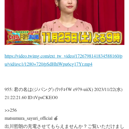
https://video.twimg.com/ext_tw_video/1726798141834588160/p
u/vid/avc1/1280×720/pSdHhlWpu6cg17Yr.mp4
955:
君の名は(ジパング) (ﾜｯﾁｮｲW e979-uiiX)
2023/11/22(水)
21:22:21.60 ID:tVpsCKEO0
>>256
matsumura_sayuri_official 🍎
出川哲朗の充電させてもらえませんか？ご覧いただけまし