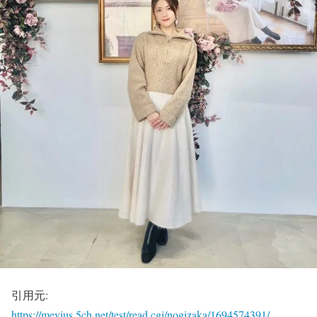
引用元:
https://mevius.5ch.net/test/read.cgi/nogizaka/1694574391/