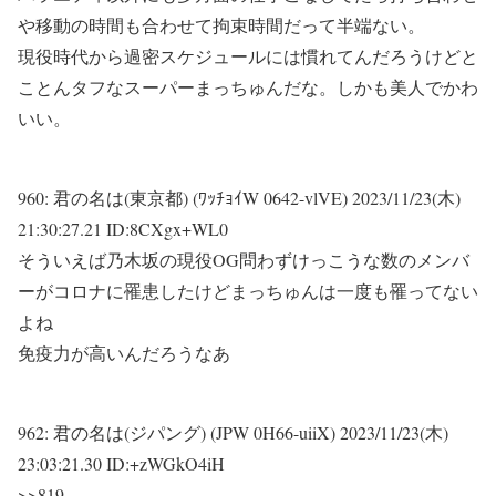
や移動の時間も合わせて拘束時間だって半端ない。
現役時代から過密スケジュールには慣れてんだろうけどと
ことんタフなスーパーまっちゅんだな。しかも美人でかわ
いい。
960:
君の名は(東京都) (ﾜｯﾁｮｲW 0642-vlVE)
2023/11/23(木)
21:30:27.21 ID:8CXgx+WL0
そういえば乃木坂の現役OG問わずけっこうな数のメンバ
ーがコロナに罹患したけどまっちゅんは一度も罹ってない
よね
免疫力が高いんだろうなあ
962:
君の名は(ジパング) (JPW 0H66-uiiX)
2023/11/23(木)
23:03:21.30 ID:+zWGkO4iH
>>819