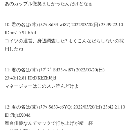
あのカップル微笑ましかったんだけどなぁ
10:
君の名は(茸) (ｽﾌｯ Sd33-wt87)
2022/03/20(日) 23:39:22.10
ID:mvTxSUbAd
コイツの運営、身辺調査した? よくこんなだらしないの採
用したね
11:
君の名は(茸) (ｽﾌﾟﾌﾟ Sd33-wt87)
2022/03/20(日)
23:40:12.81 ID:DKkZhJ8jd
マネージャーはこのスレ読んどけよ
12:
君の名は(茸) (ｽﾌｯ Sd33-c6YQ)
2022/03/20(日) 23:42:21.10
ID:7kjafX04d
舞台俳優なんてマックで打ち上げが精一杯