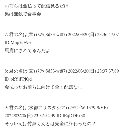
お前らは金払って配信見るだけ
男は無銭で食事会
7:
君の名は(茸) (ｽﾌｯ Sd33-wt87)
2022/03/20(日) 23:36:47.07
ID:Mnp7cE9sd
馬鹿にされてるんだよ
8:
君の名は(茸) (ｽﾌｯ Sd33-wt87)
2022/03/20(日) 23:37:37.89
ID:okYlPPjQd
金払ったお前らに向けて全く配慮なし
9:
君の名は(水都アリスタシア) (ﾜｯﾁｮｲW 1379-9/VF)
2022/03/20(日) 23:37:52.49 ID:IEqDDbx30
そういえば竹鼻くんとは完全に終わったの？