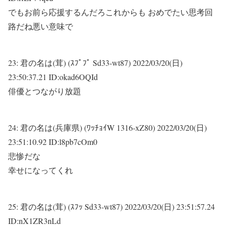
でもお前ら応援するんだろこれからも おめでたい思考回
路だね悪い意味で
23:
君の名は(茸) (ｽﾌﾟﾌﾟ Sd33-wt87)
2022/03/20(日)
23:50:37.21 ID:okad6OQId
俳優とつながり放題
24:
君の名は(兵庫県) (ﾜｯﾁｮｲW 1316-xZ80)
2022/03/20(日)
23:51:10.92 ID:l8pb7cOm0
悲惨だな
幸せになってくれ
25:
君の名は(茸) (ｽﾌｯ Sd33-wt87)
2022/03/20(日) 23:51:57.24
ID:nX1ZR3nLd