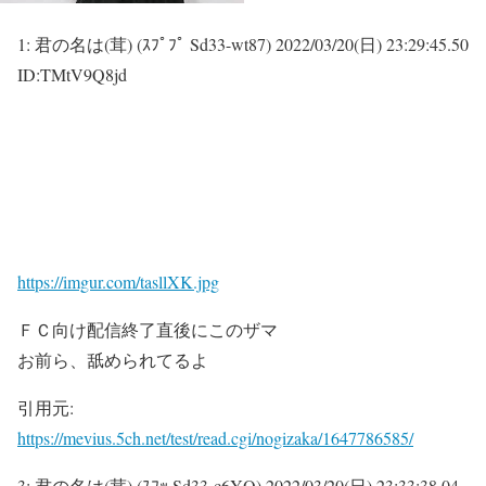
1:
君の名は(茸) (ｽﾌﾟﾌﾟ Sd33-wt87)
2022/03/20(日) 23:29:45.50
ID:TMtV9Q8jd
https://imgur.com/tasllXK.jpg
ＦＣ向け配信終了直後にこのザマ
お前ら、舐められてるよ
引用元:
https://mevius.5ch.net/test/read.cgi/nogizaka/1647786585/
3:
君の名は(茸) (ｽﾌｯ Sd33-c6YQ)
2022/03/20(日) 23:33:38.04