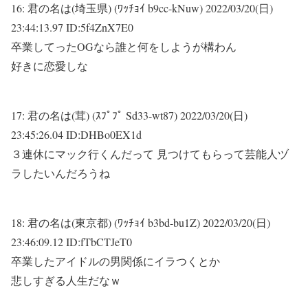
16:
君の名は(埼玉県) (ﾜｯﾁｮｲ b9cc-kNuw)
2022/03/20(日)
23:44:13.97 ID:5f4ZnX7E0
卒業してったOGなら誰と何をしようが構わん
好きに恋愛しな
17:
君の名は(茸) (ｽﾌﾟﾌﾟ Sd33-wt87)
2022/03/20(日)
23:45:26.04 ID:DHBo0EX1d
３連休にマック行くんだって 見つけてもらって芸能人ヅ
ラしたいんだろうね
18:
君の名は(東京都) (ﾜｯﾁｮｲ b3bd-bu1Z)
2022/03/20(日)
23:46:09.12 ID:fTbCTJeT0
卒業したアイドルの男関係にイラつくとか
悲しすぎる人生だなｗ