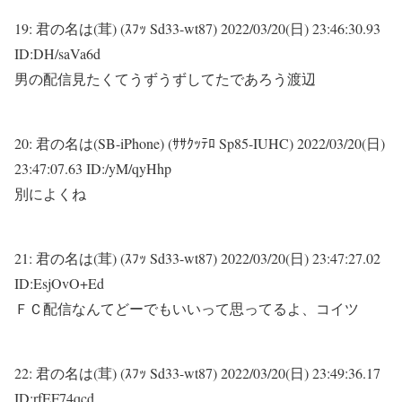
19:
君の名は(茸) (ｽﾌｯ Sd33-wt87)
2022/03/20(日) 23:46:30.93
ID:DH/saVa6d
男の配信見たくてうずうずしてたであろう渡辺
20:
君の名は(SB-iPhone) (ｻｻｸｯﾃﾛ Sp85-IUHC)
2022/03/20(日)
23:47:07.63 ID:/yM/qyHhp
別によくね
21:
君の名は(茸) (ｽﾌｯ Sd33-wt87)
2022/03/20(日) 23:47:27.02
ID:EsjOvO+Ed
ＦＣ配信なんてどーでもいいって思ってるよ、コイツ
22:
君の名は(茸) (ｽﾌｯ Sd33-wt87)
2022/03/20(日) 23:49:36.17
ID:rfEF74qcd