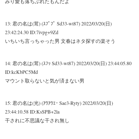
みり愛も落ちぶれたもんだよ
13:
君の名は(茸) (ｽﾌﾟﾌﾟ Sd33-wt87)
2022/03/20(日)
23:42:24.30 ID:7ivpg+9Zd
いちいち言っちゃった男 文春はネタ探すの楽そう
14:
君の名は(茸) (ｽﾌｯ Sd33-wt87)
2022/03/20(日) 23:44:05.80
ID:kcKbPC5Md
マウント取らないと気が済まない男
15:
君の名は(光) (ｱｳｱｳｴｰ Sae3-Ryty)
2022/03/20(日)
23:44:10.58 ID:KsSPB+2la
干されに不思議な干され無し