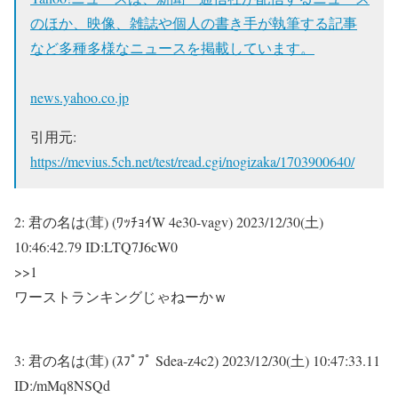
のほか、映像、雑誌や個人の書き手が執筆する記事
など多種多様なニュースを掲載しています。
news.yahoo.co.jp
引用元:
https://mevius.5ch.net/test/read.cgi/nogizaka/1703900640/
2:
君の名は(茸) (ﾜｯﾁｮｲW 4e30-vagv)
2023/12/30(土)
10:46:42.79 ID:LTQ7J6cW0
>>1
ワーストランキングじゃねーかｗ
3:
君の名は(茸) (ｽﾌﾟﾌﾟ Sdea-z4c2)
2023/12/30(土) 10:47:33.11
ID:/mMq8NSQd