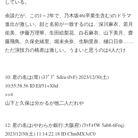
している。
余談だが、この1～2年で、乃木坂46(卒業生含む)のドラマ
進出が激しい。顔と名前が一致するのは、深川麻衣、若月
佑美、伊藤万理華、生田絵梨花、白石麻衣、山下美月、齋
藤飛鳥、久保史緒里、堀未央奈、生駒里奈、樋口日奈……
ただ演技力の格差は激しい。うまいと思うのは4人だけ
10:
君の名は(茸) (ｽﾌﾟﾌﾟ Sdea-tJvF)
2023/12/30(土)
10:55:58.56 ID:EI/51+Xhd
>>4
山下と久保は分かるが他二人だれや
12:
君の名は(やわらか銀行:大阪府) (ﾜｯﾁｮｲW 5ab8-6Feq)
2023/12/30(土) 11:14:22.18 ID:ChmMX3cC0