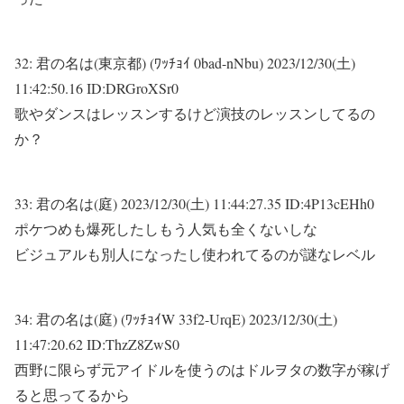
32:
君の名は(東京都) (ﾜｯﾁｮｲ 0bad-nNbu)
2023/12/30(土)
11:42:50.16 ID:DRGroXSr0
歌やダンスはレッスンするけど演技のレッスンしてるの
か？
33:
君の名は(庭)
2023/12/30(土) 11:44:27.35 ID:4P13cEHh0
ポケつめも爆死したしもう人気も全くないしな
ビジュアルも別人になったし使われてるのが謎なレベル
34:
君の名は(庭) (ﾜｯﾁｮｲW 33f2-UrqE)
2023/12/30(土)
11:47:20.62 ID:ThzZ8ZwS0
西野に限らず元アイドルを使うのはドルヲタの数字が稼げ
ると思ってるから