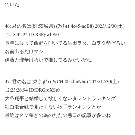
ていた
46:
君の名は(庭:茨城県) (ﾜｯﾁｮｲ 4e45-nqB8)
2023/12/30(土)
12:18:42.24 ID:R3EgwbPi0
長年に渡って西野を叩いてる生田ヲタ、白ヲタ勢ぞろい
名前出るだけマシ
伊藤万理華は巧いで推してるみたいだね
47:
君の名は(東京都) (ﾜｯﾁｮｲ 0bad-nNbu)
2023/12/30(土)
12:23:26.94 ID:DRGroXSr0
大谷翔平と結婚して欲しくないタレントランキング
紅白歌合戦で見たくない歌手ランキングとか
最近はＰＶ稼ぎの為のただの悪口の記事が多いね