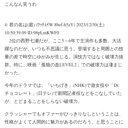
こんなん笑うわ
4:
君の名は(庭) (ﾜｯﾁｮｲW 8bef-h5zY)
2023/12/30(土)
10:50:39.09 ID:98pLmKWF0
2位の西野七瀬だが、ここ5～6年で主演作も多数、大活
躍なのだが、いつも不思議に思う。登場すると周囲との技
量の差で時空にゆがみが生じる。演技力ではなく破壊力抜
群。特に、映画「孤狼の血LEVEL2」での破壊力は凄まじ
かった。
今年のドラマでは、「いちげき」(NHK)で遊女役や「Dr.
チョコレート」(日テレ)で新聞記者役などをこなしていた
が、とどまることをしらない破壊力。
クラッシャーでもオファーがひっきりなしということは、
性格がよくて人間的に魅力があるのだろう、と思うことに