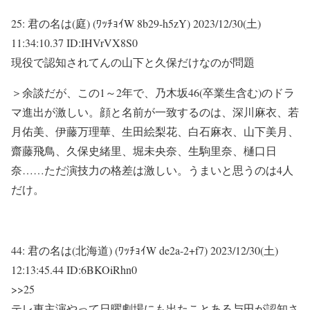
25:
君の名は(庭) (ﾜｯﾁｮｲW 8b29-h5zY)
2023/12/30(土)
11:34:10.37 ID:IHVrVX8S0
現役で認知されてんの山下と久保だけなのが問題
＞余談だが、この1～2年で、乃木坂46(卒業生含む)のドラ
マ進出が激しい。顔と名前が一致するのは、深川麻衣、若
月佑美、伊藤万理華、生田絵梨花、白石麻衣、山下美月、
齋藤飛鳥、久保史緒里、堀未央奈、生駒里奈、樋口日
奈……ただ演技力の格差は激しい。うまいと思うのは4人
だけ。
44:
君の名は(北海道) (ﾜｯﾁｮｲW de2a-2+f7)
2023/12/30(土)
12:13:45.44 ID:6BKOiRhn0
>>25
テレ東主演やって日曜劇場にも出たことある与田が認知さ