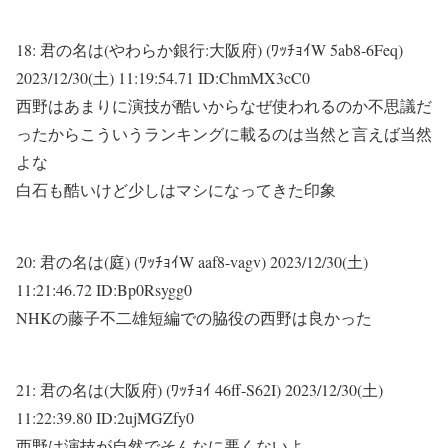
18:
君の名は(やわらか銀行:大阪府) (ﾜｯﾁｮｲW 5ab8-6Feq)
2023/12/30(土) 11:19:54.71 ID:ChmMX3cC0
西野はあまりに演技が酷いからなぜ使われるのか不思議だ
ったからこういうランキングに載るのは当然と言えば当然
よな
白石も酷いけど少しはマシになってきた印象
20:
君の名は(庭) (ﾜｯﾁｮｲW aaf8-vagv)
2023/12/30(土)
11:21:46.72 ID:Bp0Rsygg0
NHKの藤子不二雄短編での脇役の西野は良かった
21:
君の名は(大阪府) (ﾜｯﾁｮｲ 46ff-S62I)
2023/12/30(土)
11:22:39.80 ID:2ujMGZfy0
西野は演技が自然でそんなに悪くないよ