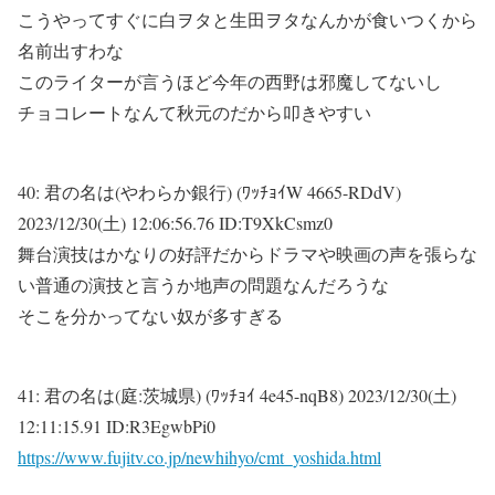
こうやってすぐに白ヲタと生田ヲタなんかが食いつくから
名前出すわな
このライターが言うほど今年の西野は邪魔してないし
チョコレートなんて秋元のだから叩きやすい
40:
君の名は(やわらか銀行) (ﾜｯﾁｮｲW 4665-RDdV)
2023/12/30(土) 12:06:56.76 ID:T9XkCsmz0
舞台演技はかなりの好評だからドラマや映画の声を張らな
い普通の演技と言うか地声の問題なんだろうな
そこを分かってない奴が多すぎる
41:
君の名は(庭:茨城県) (ﾜｯﾁｮｲ 4e45-nqB8)
2023/12/30(土)
12:11:15.91 ID:R3EgwbPi0
https://www.fujitv.co.jp/newhihyo/cmt_yoshida.html