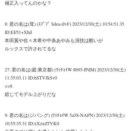
補正入ってんのかな？
8:
君の名は(茸) (ｽﾌﾟﾌﾟ Sdea-tJvF)
2023/12/30(土) 10:54:51.35
ID:EI/51+Xhd
本田翼や佐々木希や中条あやみも演技は酷いが
ルックスで許されてるな
27:
君の名は(庭:東京都) (ﾜｯﾁｮｲW 8b95-fPdM)
2023/12/30(土)
11:35:03.11 ID:hSTVJkSv0
>>8
総じてモデル上がりだな
9:
君の名は(ジパング) (ﾜｯﾁｮｲW 5a58-NAPN)
2023/12/30(土)
10:55:35.31 ID:xXzxdTVK0