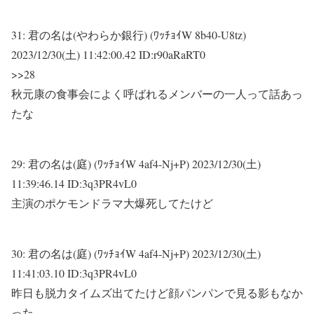
31:
君の名は(やわらか銀行) (ﾜｯﾁｮｲW 8b40-U8tz)
2023/12/30(土) 11:42:00.42 ID:r90aRaRT0
>>28
秋元康の食事会によく呼ばれるメンバーの一人って話あっ
たな
29:
君の名は(庭) (ﾜｯﾁｮｲW 4af4-Nj+P)
2023/12/30(土)
11:39:46.14 ID:3q3PR4vL0
主演のポケモンドラマ大爆死してたけど
30:
君の名は(庭) (ﾜｯﾁｮｲW 4af4-Nj+P)
2023/12/30(土)
11:41:03.10 ID:3q3PR4vL0
昨日も脱力タイムズ出てたけど顔パンパンで見る影もなか
った