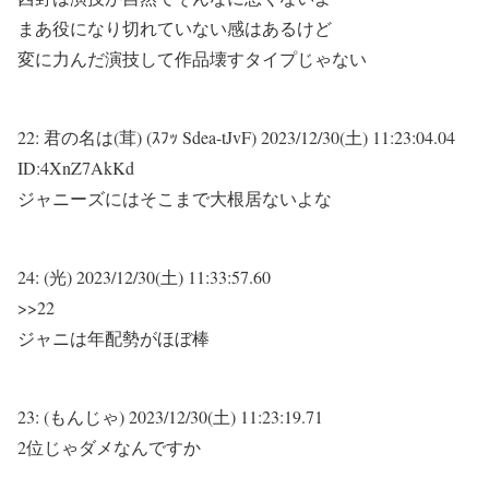
まあ役になり切れていない感はあるけど
変に力んだ演技して作品壊すタイプじゃない
22:
君の名は(茸) (ｽﾌｯ Sdea-tJvF)
2023/12/30(土) 11:23:04.04
ID:4XnZ7AkKd
ジャニーズにはそこまで大根居ないよな
24:
(光)
2023/12/30(土) 11:33:57.60
>>22
ジャニは年配勢がほぼ棒
23:
(もんじゃ)
2023/12/30(土) 11:23:19.71
2位じゃダメなんですか