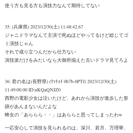
使う方も見る方も演技力なんて期待してない
35:
(兵庫県)
2023/12/30(土) 11:48:42.67
ジャニドラマなんて主演で死ぬほどやってるけど総じてゴ
ミ演技じゃん
それで成り立つんだから仕方ない
演技派だけをみたいなら大御所揃えた古いドラマ見てろよ
36:
君の名は(長野県) (ﾜｯﾁｮｲ 0b7b-0PTJ)
2023/12/30(土)
11:49:00.00 ID:uKQaQNJZ0
西野の電影少女は泣いたけど、あれから演技が進歩した形
跡があんまないんだよな
蜂女の「あららら・・」はあららと思ってしまったわw
一応安心して演技を見られるのは、深川、若月、万理華、