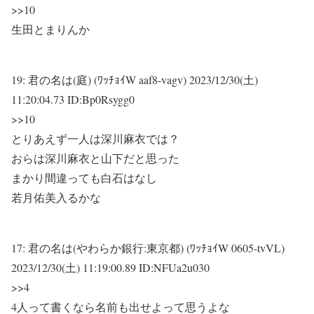
>>10
生田とまりんか
19:
君の名は(庭) (ﾜｯﾁｮｲW aaf8-vagv)
2023/12/30(土)
11:20:04.73 ID:Bp0Rsygg0
>>10
とりあえず一人は深川麻衣では？
おらは深川麻衣と山下だと思った
まかり間違っても白石はなし
若月佑美入るかな
17:
君の名は(やわらか銀行:東京都) (ﾜｯﾁｮｲW 0605-tvVL)
2023/12/30(土) 11:19:00.89 ID:NFUa2u030
>>4
4人って書くなら名前も出せよって思うよな