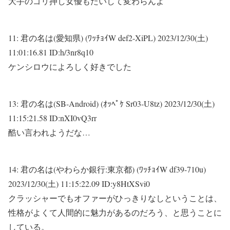
大手のゴリ押し女優もたいして変わらんよ
11:
君の名は(愛知県) (ﾜｯﾁｮｲW def2-XiPL)
2023/12/30(土)
11:01:16.81 ID:h/3nr8q10
ケンシロウによろしく好きでした
13:
君の名は(SB-Android) (ｵｯﾍﾟｹ Sr03-U8tz)
2023/12/30(土)
11:15:21.58 ID:nXI0vQ3rr
酷い言われようだな…
14:
君の名は(やわらか銀行:東京都) (ﾜｯﾁｮｲW df39-710u)
2023/12/30(土) 11:15:22.09 ID:y8HtXSvi0
クラッシャーでもオファーがひっきりなしということは、
性格がよくて人間的に魅力があるのだろう、と思うことに
している。