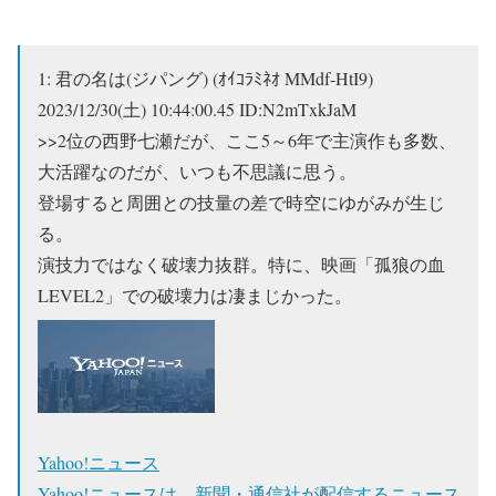
1:
君の名は(ジパング) (ｵｲｺﾗﾐﾈｵ MMdf-HtI9)
2023/12/30(土) 10:44:00.45 ID:N2mTxkJaM
>>2
位の西野七瀬だが、ここ5～6年で主演作も多数、
大活躍なのだが、いつも不思議に思う。
登場すると周囲との技量の差で時空にゆがみが生じ
る。
演技力ではなく破壊力抜群。特に、映画「孤狼の血
LEVEL2」での破壊力は凄まじかった。
Yahoo!ニュース
Yahoo!ニュースは、新聞・通信社が配信するニュース