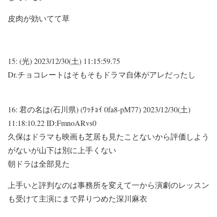
皮肉が効いてて草
15:
(光)
2023/12/30(土) 11:15:59.75
Dr.チョコレートはそもそもドラマ自体がアレだったし
16:
君の名は(石川県) (ﾜｯﾁｮｲ 0fa8-pM77)
2023/12/30(土)
11:18:10.22 ID:FmnoARvs0
久保はドラマも映画も芝居も見たことないから評価しよう
がないが山下は別に上手くない
朝ドラは全部見た
上手いと評判なのは事務所を変えて一から演劇のレッスン
も受けて主演にまで昇りつめた深川麻衣