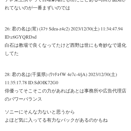
れてないのが一番まずいのでは
26:
君の名は(茸) (ｽﾌｯ Sdea-z4c2)
2023/12/30(土) 11:34:47.94
ID:c6GYQRDsd
白石は教場で良くなってたけど西野は世にも奇妙なで退化
してた
28:
君の名は(千葉県) (ﾜｯﾁｮｲW 4e7c-4/jA)
2023/12/30(土)
11:35:17.78 ID:SdOIK72G0
俳優ってそこそこの力があればあとは事務所や広告代理店
のパワーバランス
ソニーにそんな力ないと思うから
よほど気に入ってる有力なバックがあるのかもね