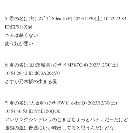
5:
君の名は(茸) (ｽﾌﾟﾌﾟ Sdea-tJvF)
2023/12/30(土) 10:52:22.83
ID:EI/51+Xhd
本人は悪くない
使う奴が悪い
6:
君の名は(庭:茨城県) (ﾜｯﾁｮｲ 6f5f-7Qof)
2023/12/30(土)
10:54:29.42 ID:dO3A20qV0
さすが乃木坂の生きる屍
7:
君の名は(大阪府) (ﾜｯﾁｮｲW ff1e-dznQ)
2023/12/30(土)
10:54:46.53 ID:VnE150QO0
アンサングシンデレラのときはちょっとハテナだったけど
孤狼の血は普通にいい味出してると思うんだけどな