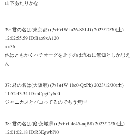
山下あたりかな
39:
君の名は(東京都) (ﾜｯﾁｮｲW fa26-SSLD)
2023/12/30(土)
12:02:55.59 ID:Bao9xA120
>>36
他はともかくハチオーグを貶すのは流石に無知としか思え
ん
37:
君の名は(大阪府) (ﾜｯﾁｮｲW 1bc0-QxPk)
2023/12/30(土)
11:52:43.34 ID:mCpgCy6d0
ジャニカスとパコってるのでもう無理
38:
君の名は(庭:茨城県) (ﾜｯﾁｮｲ 4e45-nqB8)
2023/12/30(土)
12:01:02.18 ID:R3EgwbPi0