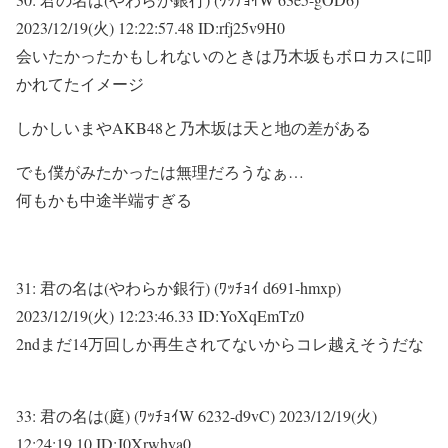
2023/12/19(火) 12:22:57.48 ID:rfj25v9H0
会いたかったかもしれないのときは乃木坂もボロカスに叩
かれてたイメージ
しかしいまやAKB48と乃木坂は天と地の差がある
でも僕がみたかったは無理だろうなぁ…
何もかも中途半端すぎる
31:
君の名は(やわらか銀行) (ﾜｯﾁｮｲ d691-hmxp)
2023/12/19(火) 12:23:46.33 ID:YoXqEmTz0
2ndまだ14万回しか再生されてないからコレ越えそうだな
33:
君の名は(庭) (ﾜｯﾁｮｲW 6232-d9vC)
2023/12/19(火)
12:24:19.10 ID:J0Xrwhya0