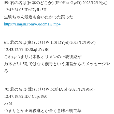
59:
君の名は(日本のどこか) (JP 0Hea-GyeD)
2023/12/19(火)
12:42:24.05 ID:sI7yILi5H
生駒ちゃん最近も会いたかった踊った
https://i.imgur.com/43Mem1K.mp4
61:
君の名は(庭) (ﾜｯﾁｮｲW 1f0f-DYyd)
2023/12/19(火)
12:43:12.77 ID:SkqLlYvB0
これはつまり乃木坂オリメンの正統後継が
乃木坂3,4,5期ではなく僕青という運営からのメッセージや
ろ
70:
君の名は(茸) (ﾜｯﾁｮｲW 5e3f-IA1d)
2023/12/19(火)
12:47:19.92 ID:4CTjo19/0
>>61
つまりとか正統後継とか全く意味不明で草