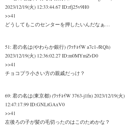
2023/12/19(火) 12:33:44.67 ID:rfj25v9H0
>>41
どうしてもこのセンターを押したいんだなぁ…
51:
君の名は(やわらか銀行) (ﾜｯﾁｮｲW a7c1-/RQh)
2023/12/19(火) 12:36:02.27 ID:m0MYmZvD0
>>41
チョコプラ小さい方の親戚だっけ？
69:
君の名は(東京都) (ﾜｯﾁｮｲW 3763-j1fn)
2023/12/19(火)
12:47:17.99 ID:GNLtGAxV0
>>41
左後ろの子が髪の毛切ったのはこのためかな？