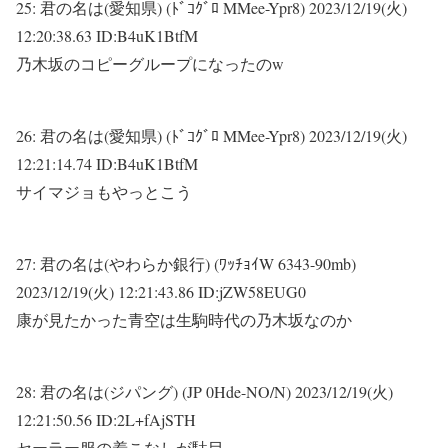
25:
君の名は(愛知県) (ﾄﾞｺｸﾞﾛ MMee-Ypr8)
2023/12/19(火)
12:20:38.63 ID:B4uK1BtfM
乃木坂のコピーグループになったのw
26:
君の名は(愛知県) (ﾄﾞｺｸﾞﾛ MMee-Ypr8)
2023/12/19(火)
12:21:14.74 ID:B4uK1BtfM
サイマジョもやっとこう
27:
君の名は(やわらか銀行) (ﾜｯﾁｮｲW 6343-90mb)
2023/12/19(火) 12:21:43.86 ID:jZW58EUG0
康が見たかった青空は生駒時代の乃木坂なのか
28:
君の名は(ジパング) (JP 0Hde-NO/N)
2023/12/19(火)
12:21:50.56 ID:2L+fAjSTH
セーラー服の着こなしが駄目