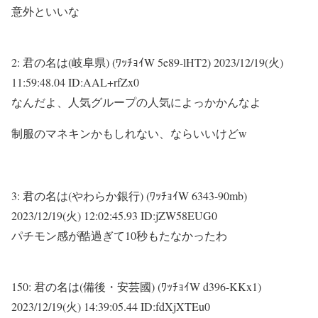
意外といいな
2:
君の名は(岐阜県) (ﾜｯﾁｮｲW 5e89-lHT2)
2023/12/19(火)
11:59:48.04 ID:AAL+rfZx0
なんだよ、人気グループの人気によっかかんなよ
制服のマネキンかもしれない、ならいいけどw
3:
君の名は(やわらか銀行) (ﾜｯﾁｮｲW 6343-90mb)
2023/12/19(火) 12:02:45.93 ID:jZW58EUG0
パチモン感が酷過ぎて10秒もたなかったわ
150:
君の名は(備後・安芸國) (ﾜｯﾁｮｲW d396-KKx1)
2023/12/19(火) 14:39:05.44 ID:fdXjXTEu0