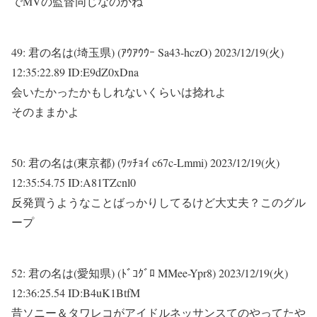
でMVの監督同じなのかね
49:
君の名は(埼玉県) (ｱｳｱｳｳｰ Sa43-hczO)
2023/12/19(火)
12:35:22.89 ID:E9dZ0xDna
会いたかったかもしれないくらいは捻れよ
そのままかよ
50:
君の名は(東京都) (ﾜｯﾁｮｲ c67c-Lmmi)
2023/12/19(火)
12:35:54.75 ID:A81TZcnl0
反発買うようなことばっかりしてるけど大丈夫？このグル
ープ
52:
君の名は(愛知県) (ﾄﾞｺｸﾞﾛ MMee-Ypr8)
2023/12/19(火)
12:36:25.54 ID:B4uK1BtfM
昔ソニー＆タワレコがアイドルネッサンスてのやってたや