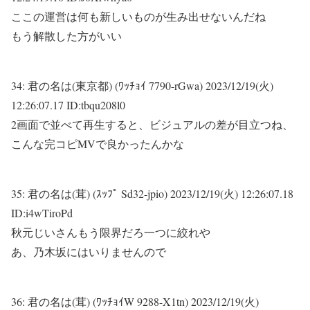
ここの運営は何も新しいものが生み出せないんだね
もう解散した方がいい
34:
君の名は(東京都) (ﾜｯﾁｮｲ 7790-rGwa)
2023/12/19(火)
12:26:07.17 ID:tbqu208l0
2画面で並べて再生すると、ビジュアルの差が目立つね、
こんな完コピMVで良かったんかな
35:
君の名は(茸) (ｽｯﾌﾟ Sd32-jpio)
2023/12/19(火) 12:26:07.18
ID:i4wTiroPd
秋元じいさんもう限界だろ一つに絞れや
あ、乃木坂にはいりませんので
36:
君の名は(茸) (ﾜｯﾁｮｲW 9288-X1tn)
2023/12/19(火)