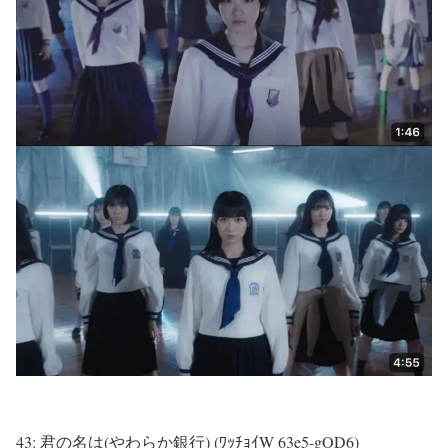
43:
君の名は(やわらか銀行) (ﾜｯﾁｮｲW 63e5-gOD6)