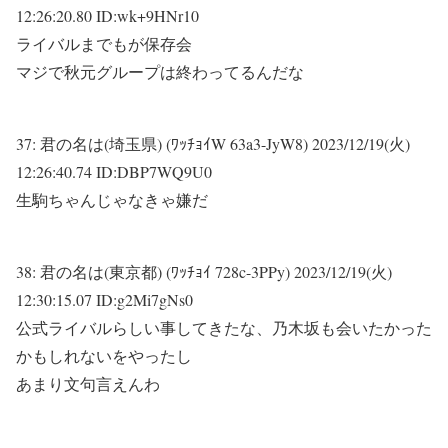
12:26:20.80 ID:wk+9HNr10
ライバルまでもが保存会
マジで秋元グループは終わってるんだな
37:
君の名は(埼玉県) (ﾜｯﾁｮｲW 63a3-JyW8)
2023/12/19(火)
12:26:40.74 ID:DBP7WQ9U0
生駒ちゃんじゃなきゃ嫌だ
38:
君の名は(東京都) (ﾜｯﾁｮｲ 728c-3PPy)
2023/12/19(火)
12:30:15.07 ID:g2Mi7gNs0
公式ライバルらしい事してきたな、乃木坂も会いたかった
かもしれないをやったし
あまり文句言えんわ