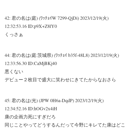
42:
君の名は(庭) (ﾜｯﾁｮｲW 7299-QjDi)
2023/12/19(火)
12:32:53.16 ID:p9X+Z8lY0
くっさぁ
44:
君の名は(庭:茨城県) (ﾜｯﾁｮｲ b35f-48L8)
2023/12/19(火)
12:33:56.30 ID:CaMjBKj40
悪くない
デビュー２枚目で盛大に笑わせにきてたからなおさら
45:
君の名は(光) (JPW 0H6a-DqdP)
2023/12/19(火)
12:34:52.16 ID:hOGv2x4iH
康の企画力死にすぎだろ
同じことやってどうするんだって今野にキレてた康はどこ