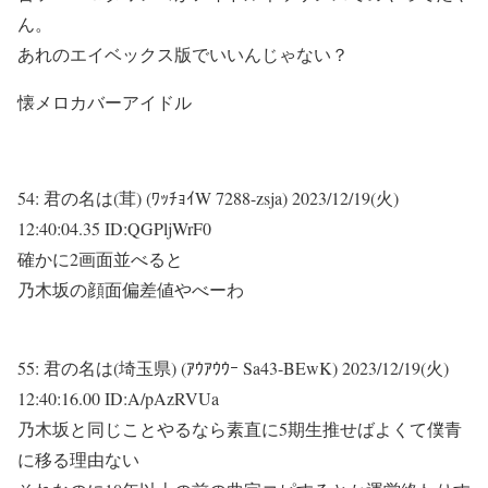
ん。
あれのエイベックス版でいいんじゃない？
懐メロカバーアイドル
54:
君の名は(茸) (ﾜｯﾁｮｲW 7288-zsja)
2023/12/19(火)
12:40:04.35 ID:QGPljWrF0
確かに2画面並べると
乃木坂の顔面偏差値やべーわ
55:
君の名は(埼玉県) (ｱｳｱｳｳｰ Sa43-BEwK)
2023/12/19(火)
12:40:16.00 ID:A/pAzRVUa
乃木坂と同じことやるなら素直に5期生推せばよくて僕青
に移る理由ない