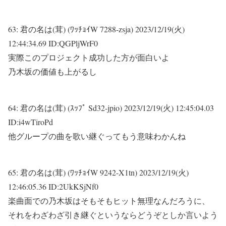
63:
君の名は(茸) (ﾜｯﾁｮｲW 7288-zsja)
2023/12/19(火)
12:44:34.69 ID:QGPljWrF0
実際このプロジェクト成功した方が面白いよ
乃木坂の価値も上がるし
64:
君の名は(茸) (ｽｯﾌﾟ Sd32-jpio)
2023/12/19(火) 12:45:04.03
ID:i4wTiroPd
他グループの曲を歌い継ぐってもう意味わかんね
65:
君の名は(茸) (ﾜｯﾁｮｲW 9242-X1tn)
2023/12/19(火)
12:46:05.36 ID:2UkKSjNf0
楽曲面での乃木坂はそもそもヒット無理なんだろうに、
それをわざわざ引き継ぐというならどうぞとしか言いよう