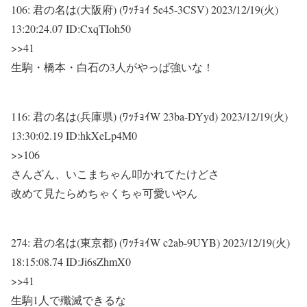
106:
君の名は(大阪府) (ﾜｯﾁｮｲ 5e45-3CSV)
2023/12/19(火)
13:20:24.07 ID:CxqTIoh50
>>41
生駒・橋本・白石の3人がやっぱ強いな！
116:
君の名は(兵庫県) (ﾜｯﾁｮｲW 23ba-DYyd)
2023/12/19(火)
13:30:02.19 ID:hkXeLp4M0
>>106
さんざん、いこまちゃん叩かれてたけどさ
改めて見たらめちゃくちゃ可愛いやん
274:
君の名は(東京都) (ﾜｯﾁｮｲW c2ab-9UYB)
2023/12/19(火)
18:15:08.74 ID:Ji6sZhmX0
>>41
生駒1人で殲滅できるな