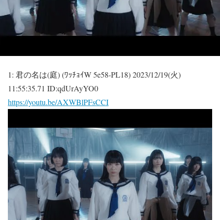
1:
君の名は(庭) (ﾜｯﾁｮｲW 5e58-PL18)
2023/12/19(火)
11:55:35.71 ID:qdUrAyYO0
https://youtu.be/AXWBlPFsCCI