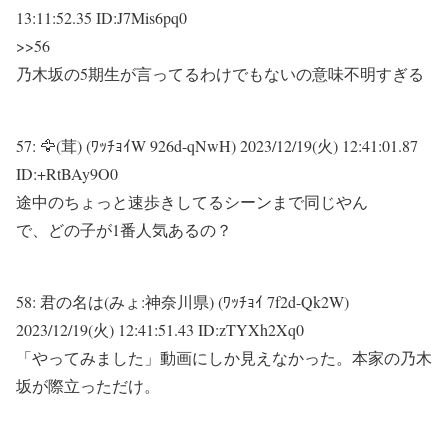
13:11:52.35 ID:J7Mis6pq0
>>56
乃木坂の5期生が言ってるわけでもないの意味不明すぎる
57:
🦅(茸) (ﾜｯﾁｮｲW 926d-qNwH)
2023/12/19(火) 12:41:01.87
ID:+RtBAy9O0
途中のちょっと速歩きしてるシーンまで同じやん
で、どの子が1番人気あるの？
58:
君の名は(みょ:神奈川県) (ﾜｯﾁｮｲ 7f2d-Qk2W)
2023/12/19(火) 12:41:51.43 ID:zTYXh2Xq0
「やってみました」動画にしか見えなかった。本家の乃木
坂が際立っただけ。