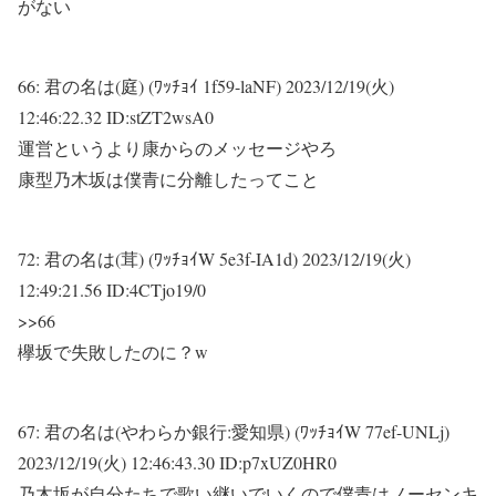
がない
66:
君の名は(庭) (ﾜｯﾁｮｲ 1f59-laNF)
2023/12/19(火)
12:46:22.32 ID:stZT2wsA0
運営というより康からのメッセージやろ
康型乃木坂は僕青に分離したってこと
72:
君の名は(茸) (ﾜｯﾁｮｲW 5e3f-IA1d)
2023/12/19(火)
12:49:21.56 ID:4CTjo19/0
>>66
欅坂で失敗したのに？w
67:
君の名は(やわらか銀行:愛知県) (ﾜｯﾁｮｲW 77ef-UNLj)
2023/12/19(火) 12:46:43.30 ID:p7xUZ0HR0
乃木坂が自分たちで歌い継いでいくので僕青はノーセンキ