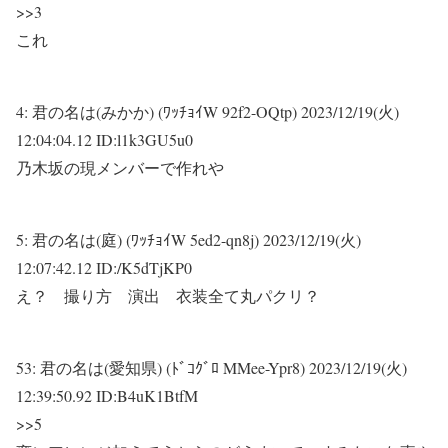
>>3
これ
4:
君の名は(みかか) (ﾜｯﾁｮｲW 92f2-OQtp)
2023/12/19(火)
12:04:04.12 ID:l1k3GU5u0
乃木坂の現メンバーで作れや
5:
君の名は(庭) (ﾜｯﾁｮｲW 5ed2-qn8j)
2023/12/19(火)
12:07:42.12 ID:/K5dTjKP0
え？ 撮り方 演出 衣装全て丸パクリ？
53:
君の名は(愛知県) (ﾄﾞｺｸﾞﾛ MMee-Ypr8)
2023/12/19(火)
12:39:50.92 ID:B4uK1BtfM
>>5