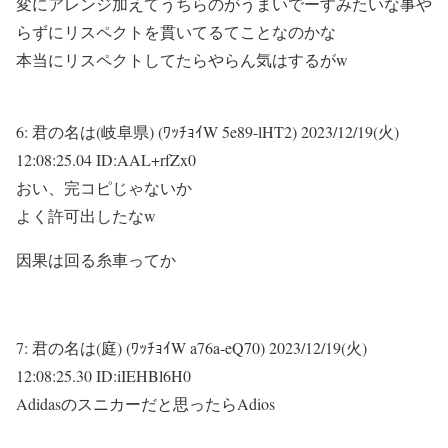
変にアレンジ加えてうちらのがうまいでーすみたいな事や
らずにリスペクトを貫いてるてことなのかな
本当にリスペクトしてたらやらん気はするがw
6:
君の名は(岐阜県) (ﾜｯﾁｮｲW 5e89-lHT2)
2023/12/19(火)
12:08:25.04 ID:AAL+rfZx0
おい、完コピじゃないか
よく許可出したなw
因果は回る糸車ってか
7:
君の名は(庭) (ﾜｯﾁｮｲW a76a-eQ70)
2023/12/19(火)
12:08:25.30 ID:iIEHBl6H0
Adidasのスニカーだと思ったらAdios