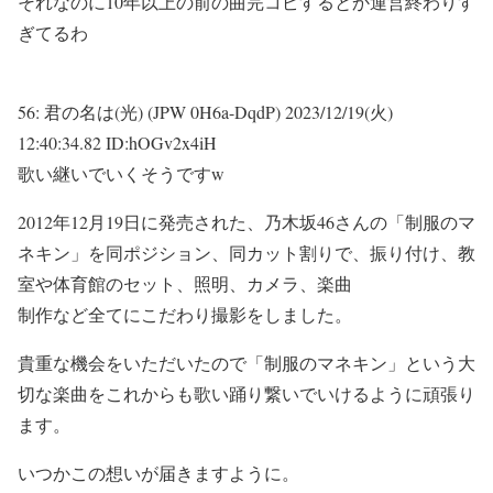
それなのに10年以上の前の曲完コピするとか運営終わりす
ぎてるわ
56:
君の名は(光) (JPW 0H6a-DqdP)
2023/12/19(火)
12:40:34.82 ID:hOGv2x4iH
歌い継いでいくそうですw
2012年12月19日に発売された、乃木坂46さんの「制服のマ
ネキン」を同ポジション、同カット割りで、振り付け、教
室や体育館のセット、照明、カメラ、楽曲
制作など全てにこだわり撮影をしました。
貴重な機会をいただいたので「制服のマネキン」という大
切な楽曲をこれからも歌い踊り繋いでいけるように頑張り
ます。
いつかこの想いが届きますように。