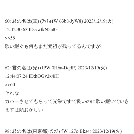
60:
君の名は(茸) (ﾜｯﾁｮｲW 63b8-JyW8)
2023/12/19(火)
12:42:30.63 ID:vwtkN5ul0
>>56
歌い継ぐも何もまだ元祖が残ってるんですが
62:
君の名は(光) (JPW 0H6a-DqdP)
2023/12/19(火)
12:44:07.24 ID:hOGv2x4iH
>>60
それな
カバーさせてもらって光栄ですで良いのに歌い継いでいき
ますは頭おかしい
98:
君の名は(東京都) (ﾜｯﾁｮｲW 127c-Bka4)
2023/12/19(火)