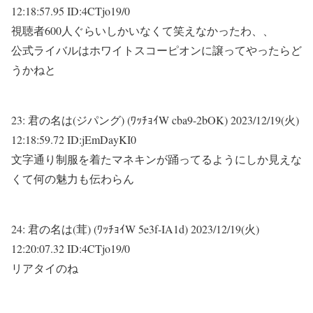
12:18:57.95 ID:4CTjo19/0
視聴者600人ぐらいしかいなくて笑えなかったわ、、
公式ライバルはホワイトスコーピオンに譲ってやったらど
うかねと
23:
君の名は(ジパング) (ﾜｯﾁｮｲW cba9-2bOK)
2023/12/19(火)
12:18:59.72 ID:jEmDayKI0
文字通り制服を着たマネキンが踊ってるようにしか見えな
くて何の魅力も伝わらん
24:
君の名は(茸) (ﾜｯﾁｮｲW 5e3f-IA1d)
2023/12/19(火)
12:20:07.32 ID:4CTjo19/0
リアタイのね