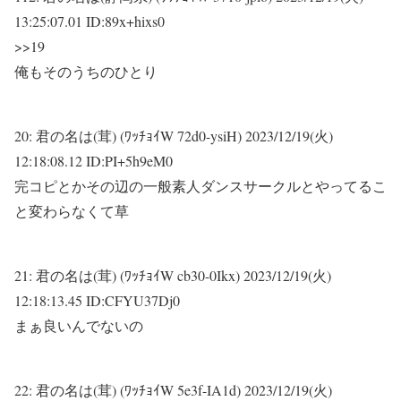
13:25:07.01 ID:89x+hixs0
>>19
俺もそのうちのひとり
20:
君の名は(茸) (ﾜｯﾁｮｲW 72d0-ysiH)
2023/12/19(火)
12:18:08.12 ID:PI+5h9eM0
完コピとかその辺の一般素人ダンスサークルとやってるこ
と変わらなくて草
21:
君の名は(茸) (ﾜｯﾁｮｲW cb30-0Ikx)
2023/12/19(火)
12:18:13.45 ID:CFYU37Dj0
まぁ良いんでないの
22:
君の名は(茸) (ﾜｯﾁｮｲW 5e3f-IA1d)
2023/12/19(火)