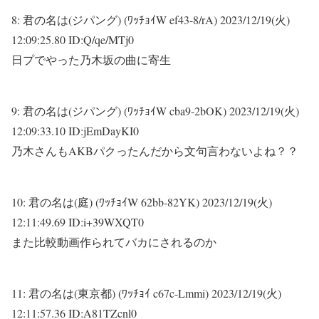
8:
君の名は(ジパング) (ﾜｯﾁｮｲW ef43-8/rA)
2023/12/19(火)
12:09:25.80 ID:Q/qe/MTj0
日プでやった乃木坂の曲に寄生
9:
君の名は(ジパング) (ﾜｯﾁｮｲW cba9-2bOK)
2023/12/19(火)
12:09:33.10 ID:jEmDayKI0
乃木さんもAKBパクったんだから文句言わないよね？？
10:
君の名は(庭) (ﾜｯﾁｮｲW 62bb-82YK)
2023/12/19(火)
12:11:49.69 ID:i+39WXQT0
また比較動画作られてバカにされるのか
11:
君の名は(東京都) (ﾜｯﾁｮｲ c67c-Lmmi)
2023/12/19(火)
12:11:57.36 ID:A81TZcnl0