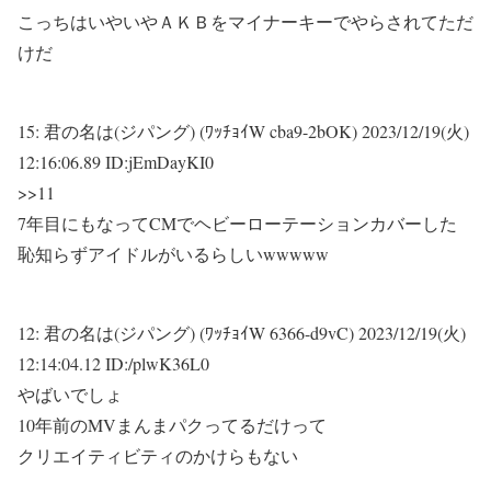
こっちはいやいやＡＫＢをマイナーキーでやらされてただ
けだ
15:
君の名は(ジパング) (ﾜｯﾁｮｲW cba9-2bOK)
2023/12/19(火)
12:16:06.89 ID:jEmDayKI0
>>11
7年目にもなってCMでヘビーローテーションカバーした
恥知らずアイドルがいるらしいwwwww
12:
君の名は(ジパング) (ﾜｯﾁｮｲW 6366-d9vC)
2023/12/19(火)
12:14:04.12 ID:/plwK36L0
やばいでしょ
10年前のMVまんまパクってるだけって
クリエイティビティのかけらもない