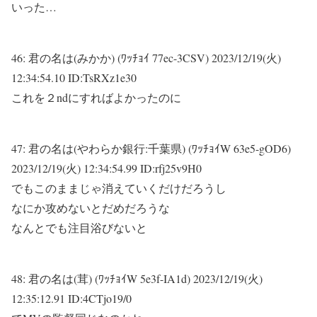
いった…
46:
君の名は(みかか) (ﾜｯﾁｮｲ 77ec-3CSV)
2023/12/19(火)
12:34:54.10 ID:TsRXz1e30
これを２ndにすればよかったのに
47:
君の名は(やわらか銀行:千葉県) (ﾜｯﾁｮｲW 63e5-gOD6)
2023/12/19(火) 12:34:54.99 ID:rfj25v9H0
でもこのままじゃ消えていくだけだろうし
なにか攻めないとだめだろうな
なんとでも注目浴びないと
48:
君の名は(茸) (ﾜｯﾁｮｲW 5e3f-IA1d)
2023/12/19(火)
12:35:12.91 ID:4CTjo19/0