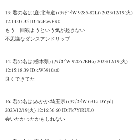
13:
君の名は(庭:北海道) (ﾜｯﾁｮｲW 9285-82Li)
2023/12/19(火)
12:14:07.35 ID:4rcFowFR0
もう一回観ようという気が起きない
不思議なダンスアンドリップ
14:
君の名は(栃木県) (ﾜｯﾁｮｲW 9206-/EHo)
2023/12/19(火)
12:15:18.39 ID:eW3910at0
良くできてた
16:
君の名は(みかか:埼玉県) (ﾜｯﾁｮｲW 631c-DYyd)
2023/12/19(火) 12:16:36.60 ID:Pk7YlRUL0
会いたかったかもしれない