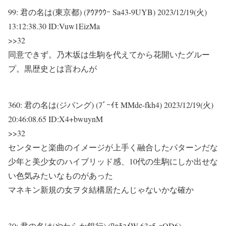
99:
君の名は(東京都) (ｱｳｱｳｳｰ Sa43-9UYB)
2023/12/19(火)
13:12:38.30 ID:Vuw1EizMa
>>32
同意できず。乃木坂は生駒を代えてから花開いたグルー
プ。黒歴史とは言わんが
360:
君の名は(ジパング) (ﾌﾞｰｲﾓ MMde-fkh4)
2023/12/19(火)
20:46:08.65 ID:X4+bwuynM
>>32
センターと楽曲のイメージが上手く融合したパターンだな
少年と美少女のハイブリッド感、10代の生駒にしか出せな
い色気みたいなものがあった
マネキン新規の女ヲタ結構居たんじゃないかな確か
30:
君の名は(やわらか銀行) (ﾜｯﾁｮｲW 63e5-gOD6)