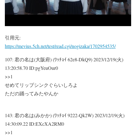
引用元:
https://mevius.5ch.net/test/read.cgi/nogizaka/1702954535/
107:
君の名は(大阪府) (ﾜｯﾁｮｲ 62e8-DkQ9)
2023/12/19(火)
13:20:58.70 ID:pgYeuOur0
>>1
せめてリップシンクぐらいしろよ
ただの踊ってみたやんか
143:
君の名は(みかか) (ﾜｯﾁｮｲ 9222-Qk2W)
2023/12/19(火)
14:30:09.22 ID:EXcXA2RM0
>>1