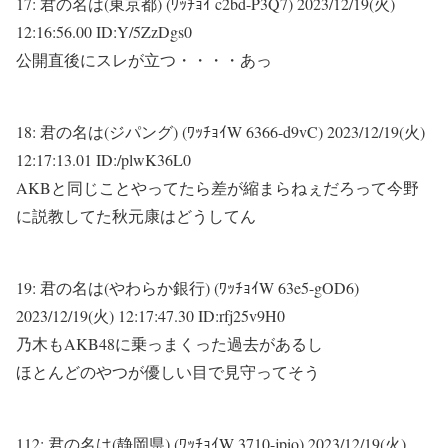
17:
君の名は(東京都) (ﾜｯﾁｮｲ c2bd-P3Q7)
2023/12/19(火)
12:16:56.00 ID:Y/5ZzDgs0
公開直後にスレが立つ・・・・あっ
18:
君の名は(ジパング) (ﾜｯﾁｮｲW 6366-d9vC)
2023/12/19(火)
12:17:13.01 ID:/plwK36L0
AKBと同じことやってたら差が縮まらねぇだろって今野
に説教してた秋元康はどうしてん
19:
君の名は(やわらか銀行) (ﾜｯﾁｮｲW 63e5-gOD6)
2023/12/19(火) 12:17:47.30 ID:rfj25v9H0
乃木もAKB48に乗っまくった過去があるし
ほとんどのやつが優しい目で見守ってそう
112:
君の名は(静岡県) (ﾜｯﾁｮｲW 3710-jpio)
2023/12/19(火)