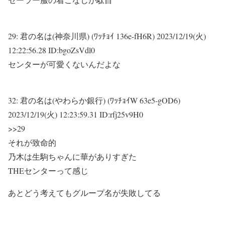
29:
君の名は(神奈川県) (ﾜｯﾁｮｲ 136e-fH6R)
2023/12/19(火)
12:22:56.28 ID:bgoZsVdl0
センターが可愛くないんだよな
32:
君の名は(やわらか銀行) (ﾜｯﾁｮｲW 63e5-gOD6)
2023/12/19(火) 12:23:59.31 ID:rfj25v9H0
>>29
それが致命的
乃木は生駒ちゃんに華がありすぎた
THEセンターって感じ
あとどう考えてもグループ名が失敗してる