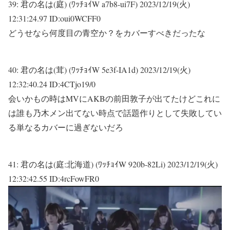
39:
君の名は(庭) (ﾜｯﾁｮｲW a7b8-ui7F)
2023/12/19(火)
12:31:24.97 ID:oui0WCFF0
どうせなら何度目の青空か？をカバーすべきだったな
40:
君の名は(茸) (ﾜｯﾁｮｲW 5e3f-IA1d)
2023/12/19(火)
12:32:40.24 ID:4CTjo19/0
会いかもの時はMVにAKBの前田敦子が出てたけどこれに
は誰も乃木メン出てない時点で話題作りとして失敗してい
る単なるカバーに過ぎないだろ
41:
君の名は(庭:北海道) (ﾜｯﾁｮｲW 920b-82Li)
2023/12/19(火)
12:32:42.55 ID:4rcFowFR0