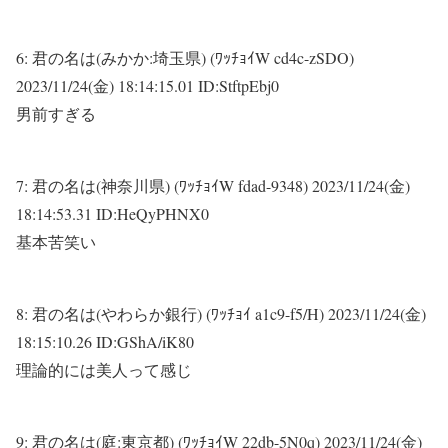
6:
君の名は(みかか:埼玉県) (ﾜｯﾁｮｲW cd4c-zSDO)
2023/11/24(金) 18:14:15.01 ID:StftpEbj0
男前すぎる
7:
君の名は(神奈川県) (ﾜｯﾁｮｲW fdad-9348)
2023/11/24(金)
18:14:53.31 ID:HeQyPHNX0
基本苦笑い
8:
君の名は(やわらか銀行) (ﾜｯﾁｮｲ a1c9-f5/H)
2023/11/24(金)
18:15:10.26 ID:GShA/iK80
理論的には美人って感じ
9:
君の名は(庭:東京都) (ﾜｯﾁｮｲW 22db-5N0q)
2023/11/24(金)