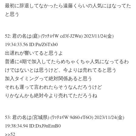
最初に辞退してなかったら遠藤くらいの人気にはなってた
と思う
52:
君の名は(庭) (ﾜｯﾁｮｲW cd3f-J2Wu)
2023/11/24(金)
19:34:33.56 ID:Pn/Z6Txb0
出遅れが響いてると思うよ
普通に4期で加入してたらめちゃくちゃ人気になってるわ
けではないとは思うけど、今よりは売れてると思う
加入タイミングって絶対関係あると思う
それも運って言われたらそうなんだろうけど
りかなんかも絶対今より売れてただろうね
53:
君の名は(宮城県) (ﾜｯﾁｮｲW 9d60-rT6O)
2023/11/24(金)
19:38:34.94 ID:DxJ9nEmB0
>>52