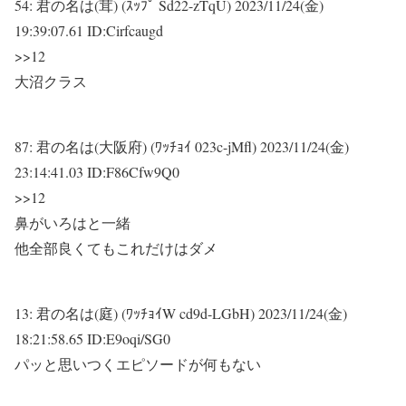
54:
君の名は(茸) (ｽｯﾌﾟ Sd22-zTqU)
2023/11/24(金)
19:39:07.61 ID:Cirfcaugd
>>12
大沼クラス
87:
君の名は(大阪府) (ﾜｯﾁｮｲ 023c-jMfl)
2023/11/24(金)
23:14:41.03 ID:F86Cfw9Q0
>>12
鼻がいろはと一緒
他全部良くてもこれだけはダメ
13:
君の名は(庭) (ﾜｯﾁｮｲW cd9d-LGbH)
2023/11/24(金)
18:21:58.65 ID:E9oqi/SG0
パッと思いつくエピソードが何もない