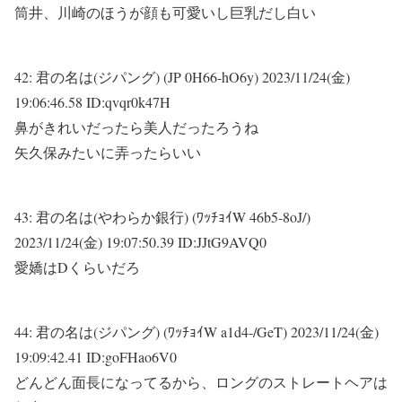
筒井、川崎のほうが顔も可愛いし巨乳だし白い
42:
君の名は(ジパング) (JP 0H66-hO6y)
2023/11/24(金)
19:06:46.58 ID:qvqr0k47H
鼻がきれいだったら美人だったろうね
矢久保みたいに弄ったらいい
43:
君の名は(やわらか銀行) (ﾜｯﾁｮｲW 46b5-8oJ/)
2023/11/24(金) 19:07:50.39 ID:JJtG9AVQ0
愛嬌はDくらいだろ
44:
君の名は(ジパング) (ﾜｯﾁｮｲW a1d4-/GeT)
2023/11/24(金)
19:09:42.41 ID:goFHao6V0
どんどん面長になってるから、ロングのストレートヘアは