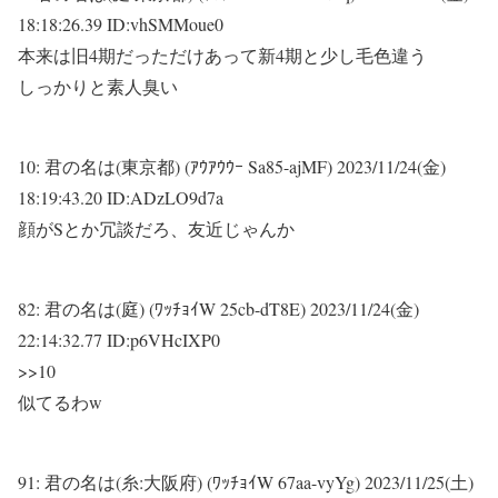
18:18:26.39 ID:vhSMMoue0
本来は旧4期だっただけあって新4期と少し毛色違う
しっかりと素人臭い
10:
君の名は(東京都) (ｱｳｱｳｳｰ Sa85-ajMF)
2023/11/24(金)
18:19:43.20 ID:ADzLO9d7a
顔がSとか冗談だろ、友近じゃんか
82:
君の名は(庭) (ﾜｯﾁｮｲW 25cb-dT8E)
2023/11/24(金)
22:14:32.77 ID:p6VHcIXP0
>>10
似てるわw
91:
君の名は(糸:大阪府) (ﾜｯﾁｮｲW 67aa-vyYg)
2023/11/25(土)