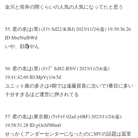
金川と筒井の間くらいの人気の人気になってたと思う
55:
君の名は(茸) (ｽﾌｯ Sd22-K/BJ)
2023/11/24(金) 19:39:36.26
ID:MxrNuJbWd
いや、顔🗿やん
56:
君の名は(茸) (ｽｯﾌﾟ Sd82-IEbV)
2023/11/24(金)
19:41:42.69 ID:MpVy1/w5d
ユニット曲の多さは4期では遠藤賀喜に次いで3番目に多い
十分すぎるほど運営に押されてる
57:
君の名は(東京都) (ﾜｯﾁｮｲ 02ad-y6BF)
2023/11/24(金)
19:58:51.28 ID:gOeSf9Hm0
せっかくアンダーセンターになったのにMVの話題は冨里