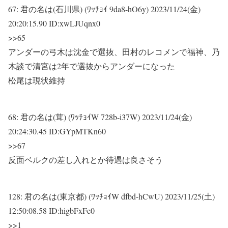
67:
君の名は(石川県) (ﾜｯﾁｮｲ 9da8-hO6y)
2023/11/24(金)
20:20:15.90 ID:xwLJUqnx0
>>65
アンダーの弓木は沈金で選抜、田村のレコメンで福神、乃
木談で清宮は2年で選抜からアンダーになった
松尾は現状維持
68:
君の名は(茸) (ﾜｯﾁｮｲW 728b-i37W)
2023/11/24(金)
20:24:30.45 ID:GYpMTKn60
>>67
反面ベルクの差し入れとか待遇は良さそう
128:
君の名は(東京都) (ﾜｯﾁｮｲW dfbd-hCwU)
2023/11/25(土)
12:50:08.58 ID:higbFxFe0
>>1