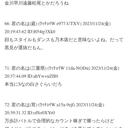
金川早川遠藤松尾とかだろうね
66:
君の名は(庭) (ﾜｯﾁｮｲW e977-UTXV)
2023/11/24(金)
20:19:43.62 ID:H54tg3Xk0
顔もスタイルもダンスも乃木坂だと意味ないよね。だって
黒見が選抜だもん。
71:
君の名は(三重県) (ﾜｯﾁｮｲW 11da-NODu)
2023/11/24(金)
20:37:44.09 ID:ahYw+uZH0
本当にSなの白さぐらいだろ
72:
君の名は(茸) (ﾜｯﾁｮｲW a15a-9zjf)
2023/11/24(金)
20:39:31.32 ID:ofSo0XYe0
万歩計バトルで合理的なカウント稼ぎで勝ったらけど