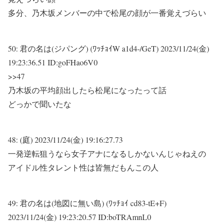
多分、乃木坂メンバーの中で松尾の顔が一番覚えづらい
50:
君の名は(ジパング) (ﾜｯﾁｮｲW a1d4-/GeT)
2023/11/24(金)
19:23:36.51 ID:goFHao6V0
>>47
乃木坂の平均顔出したら松尾になったって話
どっかで聞いたな
48:
(庭)
2023/11/24(金) 19:16:27.73
一発逆転狙うなら女子アナになるしかないんじゃねえの
アイドル性タレント性は皆無だもんこの人
49:
君の名は(地図に無い島) (ﾜｯﾁｮｲ cd83-tE+F)
2023/11/24(金) 19:23:20.57 ID:boTRAmnL0