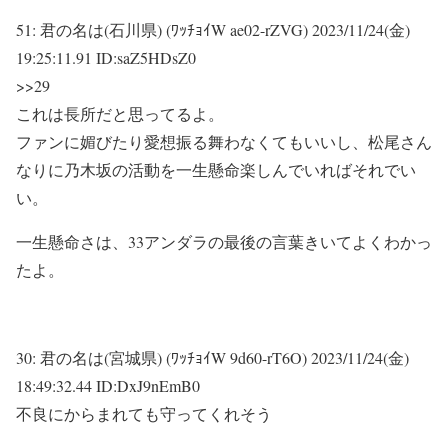
51:
君の名は(石川県) (ﾜｯﾁｮｲW ae02-rZVG)
2023/11/24(金)
19:25:11.91 ID:saZ5HDsZ0
>>29
これは長所だと思ってるよ。
ファンに媚びたり愛想振る舞わなくてもいいし、松尾さん
なりに乃木坂の活動を一生懸命楽しんでいればそれでい
い。
一生懸命さは、33アンダラの最後の言葉きいてよくわかっ
たよ。
30:
君の名は(宮城県) (ﾜｯﾁｮｲW 9d60-rT6O)
2023/11/24(金)
18:49:32.44 ID:DxJ9nEmB0
不良にからまれても守ってくれそう