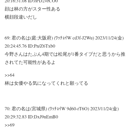
20:16:31.08 ID:oPD2+rCO0
顔は林の方がスター性ある
横顔段違いだし
69:
君の名は(庭:大阪府) (ﾜｯﾁｮｲW cd3f-J2Wu)
2023/11/24(金)
20:24:45.76 ID:Pn/Z6Txb0
今野さんはたぶん4期では松尾が1番タイプだと思うから推
されてた可能性があるよ
>>64
林は女優やる気になってくれと願ってる
70:
君の名は(宮城県) (ﾜｯﾁｮｲW 9d60-rT6O)
2023/11/24(金)
20:29:32.83 ID:DxJ9nEmB0
>>69