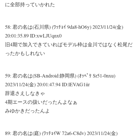
に全部持っていかれた
58:
君の名は(石川県) (ﾜｯﾁｮｲ 9da8-hO6y)
2023/11/24(金)
20:01:35.89 ID:xwLJUqnx0
旧4期で加入できていればモデル枠は金川ではなく松尾だ
ったかもしれない
59:
君の名は(SB-Android:静岡県) (ｵｯﾍﾟｹ Sr51-0nxu)
2023/11/24(金) 20:01:47.94 ID:lEVAG1iir
辞退さえしなきゃ
4期エースの扱いだったんよなぁ
みゆかきだったんよ
89:
君の名は(庭) (ﾜｯﾁｮｲW 72a6-C8dv)
2023/11/24(金)