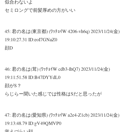
似合わないよ
セミロングで前髪厚めの方がいい
45:
君の名は(東京都) (ﾜｯﾁｮｲW 4206-vh6q)
2023/11/24(金)
19:10:27.31 ID:eoI7GNaZ0
顔D
46:
君の名は(茸) (ﾜｯﾁｮｲW cdb3-lhQ7)
2023/11/24(金)
19:11:51.58 ID:B47DYYdL0
顔がS？
らじらー聞いた感じでは性格はSだと思ったが
47:
君の名は(愛知県) (ﾜｯﾁｮｲW a2e4-Z1cb)
2023/11/24(金)
19:13:48.79 ID:gV49QMVP0
覚えづらい顔