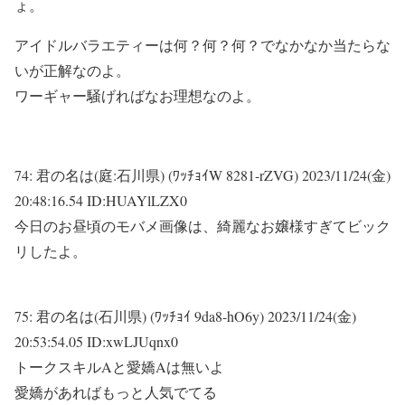
ょ。
アイドルバラエティーは何？何？何？でなかなか当たらな
いが正解なのよ。
ワーギャー騒げればなお理想なのよ。
74:
君の名は(庭:石川県) (ﾜｯﾁｮｲW 8281-rZVG)
2023/11/24(金)
20:48:16.54 ID:HUAYlLZX0
今日のお昼頃のモバメ画像は、綺麗なお嬢様すぎてビック
リしたよ。
75:
君の名は(石川県) (ﾜｯﾁｮｲ 9da8-hO6y)
2023/11/24(金)
20:53:54.05 ID:xwLJUqnx0
トークスキルAと愛嬌Aは無いよ
愛嬌があればもっと人気でてる