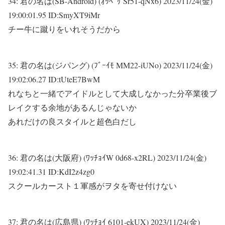
34:
君の名は(SB-Android) (ｵｯﾍﾟｹ Sr51-qNx6)
2023/11/24(金)
19:00:01.95 ID:SmyXT9iMr
チー牛に蹴りをいれそうだから
35:
君の名は(ジパング) (ﾌﾞｰｲﾓ MM22-iUNo)
2023/11/24(金)
19:02:06.27 ID:tUteE7BwM
れなちと一緒でアイドルとして大成しなかった分卒業後ブ
レイクする余地があるんじゃないか
あれだけの良スタイルと超色白だし
36:
君の名は(大阪府) (ﾜｯﾁｮｲW 0d68-x2RL)
2023/11/24(金)
19:02:41.31 ID:KdI2z4zg0
スクールカースト１軍感がヲタを寄せ付けない
37:
君の名は(広島県) (ﾜｯﾁｮｲ 6101-ekUX)
2023/11/24(金)