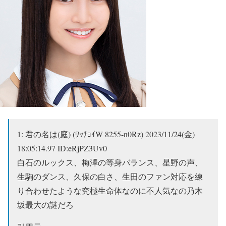
1:
君の名は(庭) (ﾜｯﾁｮｲW 8255-n0Rz)
2023/11/24(金)
18:05:14.97 ID:eRjPZ3Uv0
白石のルックス、梅澤の等身バランス、星野の声、
生駒のダンス、久保の白さ、生田のファン対応を練
り合わせたような究極生命体なのに不人気なの乃木
坂最大の謎だろ