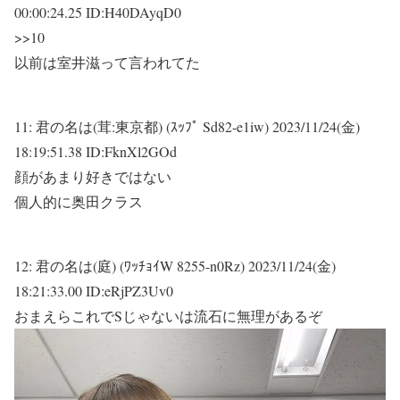
00:00:24.25 ID:H40DAyqD0
>>10
以前は室井滋って言われてた
11:
君の名は(茸:東京都) (ｽｯﾌﾟ Sd82-e1iw)
2023/11/24(金)
18:19:51.38 ID:FknXl2GOd
顔があまり好きではない
個人的に奥田クラス
12:
君の名は(庭) (ﾜｯﾁｮｲW 8255-n0Rz)
2023/11/24(金)
18:21:33.00 ID:eRjPZ3Uv0
おまえらこれでSじゃないは流石に無理があるぞ