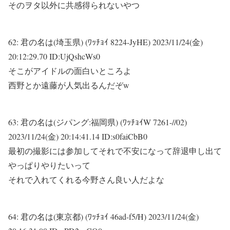
そのヲタ以外に共感得られないやつ
62:
君の名は(埼玉県) (ﾜｯﾁｮｲ 8224-JyHE)
2023/11/24(金)
20:12:29.70 ID:UjQshcWs0
そこがアイドルの面白いところよ
西野とか遠藤が人気出るんだぞw
63:
君の名は(ジパング:福岡県) (ﾜｯﾁｮｲW 7261-//02)
2023/11/24(金) 20:14:41.14 ID:s0faiCbB0
最初の撮影には参加してそれで不安になって辞退申し出て
やっぱりやりたいって
それで入れてくれる今野さん良い人だよな
64:
君の名は(東京都) (ﾜｯﾁｮｲ 46ad-f5/H)
2023/11/24(金)