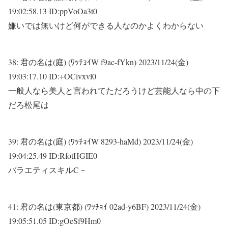
19:02:58.13 ID:ppVoOa3t0
嫌いでは無いけど何ができる人なのかよくわからない
38:
君の名は(庭) (ﾜｯﾁｮｲW f9ac-fYkn)
2023/11/24(金)
19:03:17.10 ID:+OCivxvl0
一般人なら美人と言われてただろうけど芸能人なら中の下
だろ松尾は
39:
君の名は(庭) (ﾜｯﾁｮｲW 8293-haMd)
2023/11/24(金)
19:04:25.49 ID:RfotHGIE0
バラエティスキルC－
41:
君の名は(東京都) (ﾜｯﾁｮｲ 02ad-y6BF)
2023/11/24(金)
19:05:51.05 ID:gOeSf9Hm0