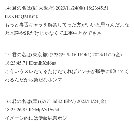
14:
君の名は(庭:大阪府)
2023/11/24(金) 18:23:45.51
ID:KH5QMKr40
もっと毒舌キャラを解禁してった方がいいと思うんだよな
乃木談やSRだけじゃなくて工事中とかでもさ
15:
君の名は(東京都) (ｱｳｱｳｱｰ Sa16-UOh4)
2023/11/24(金)
18:23:45.71 ID:mIhXsI6na
こういうスレたてるだけたてればアンチが勝手に叩いてく
れるんだから楽だなホンマ
16:
君の名は(茸) (ｽｯﾌﾟ Sd82-IEbV)
2023/11/24(金)
18:25:26.85 ID:MpVy1/w5d
イメージ的には伊藤純奈ポジ