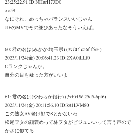
23:25:22.91 ID:NHurH73D0
>>59
なにそれ、めっちゃバランスいいじゃん
JJFのMVでその並びあったなそういえば。
60:
君の名は(みかか:埼玉県) (ﾜｯﾁｮｲ c56f-f5/H)
2023/11/24(金) 20:06:41.23 ID:2XA0tLLf0
Cランクじゃんか。
自分の目を疑った方がいいよ
61:
君の名は(やわらか銀行) (ﾜｯﾁｮｲW 25d5-6pf6)
2023/11/24(金) 20:11:56.10 ID:k/t1LVM80
この熟女AV老け顔でSとかないわ
松尾ヲタの顔褒めって林ヲタがビジュいいって言う声ので
かさに似てる