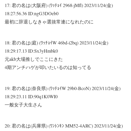
17:
君の名は(大阪府) (ﾜｯﾁｮｲ 2968-jMfl)
2023/11/24(金)
18:27:56.36 ID:ngG3DOeb0
最初に辞退しなきゃ選抜常連になれたのに
18:
君の名は(庭) (ﾜｯﾁｮｲW 46bd-i2bq)
2023/11/24(金)
18:29:17.13 ID:Sx3yHmbk0
元akb大場推しでここにきた
4期アンチハゲが叩いたいるのは知ってる
19:
君の名は(奈良県) (ﾜｯﾁｮｲW 29b0-BcoN)
2023/11/24(金)
18:29:23.11 ID:90q1K0WI0
一般女子大生さん
20:
君の名は(兵庫県) (ﾜﾝﾄﾝｷﾝ MM52-4ARC)
2023/11/24(金)