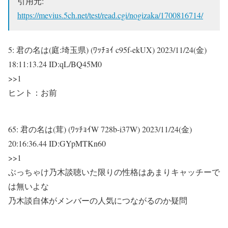
引用元:
https://mevius.5ch.net/test/read.cgi/nogizaka/1700816714/
5:
君の名は(庭:埼玉県) (ﾜｯﾁｮｲ c95f-ekUX)
2023/11/24(金)
18:11:13.24 ID:qL/BQ45M0
>>1
ヒント：お前
65:
君の名は(茸) (ﾜｯﾁｮｲW 728b-i37W)
2023/11/24(金)
20:16:36.44 ID:GYpMTKn60
>>1
ぶっちゃけ乃木談聴いた限りの性格はあまりキャッチーで
は無いよな
乃木談自体がメンバーの人気につながるのか疑問