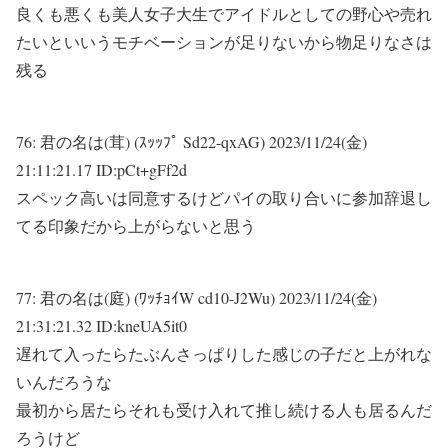
良くも悪くも美人女子大生でアイドルとしての野心や売れ
たいといいうモチベーションが足りないから物足りなさは
残る
76:
君の名は(茸) (ｽｯｯﾌﾟ Sd22-qxAG)
2023/11/24(金)
21:11:21.17 ID:pCt+gFf2d
スペック高いは同意するけどパイの取り合いに参加辞退し
てる印象だから上がらないと思う
77:
君の名は(庭) (ﾜｯﾁｮｲW cd10-J2Wu)
2023/11/24(金)
21:31:21.32 ID:kneUA5it0
遅れて入ったらたぶんさっぱりした感じの子だと上がれな
いんだろうな
最初から居たらそれも受け入れて推し続ける人も居るんだ
ろうけど