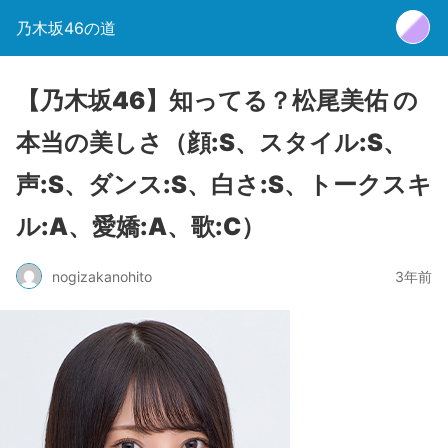
乃木坂46の道
【乃木坂46】知ってる？松尾美佑 の
本当の美しさ（顔:S、スタイル:S、
声:S、ダンス:S、白さ:S、トークスキ
ル:A、愛嬌:A、歌:C）
nogizakanohito
3年前