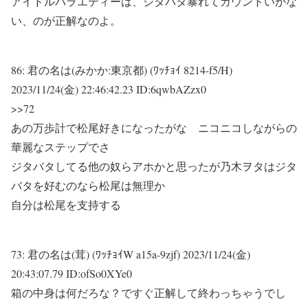
アイドルバラエティーは、ジタバタ暴れてカウントいかな
い、のが正解なのよ。
86:
君の名は(みかか:東京都) (ﾜｯﾁｮｲ 8214-f5/H)
2023/11/24(金) 22:46:42.23 ID:6qwbAZzx0
>>72
あの万歩計で松尾好きになったがな ニコニコしながらの
華麗なステップでさ
ジタバタしてる他の奴らアホかと思ったが乃木ヲタはジタ
バタを好むのなら松尾は無理か
自分は松尾を支持する
73:
君の名は(茸) (ﾜｯﾁｮｲW a15a-9zjf)
2023/11/24(金)
20:43:07.79 ID:ofSo0XYe0
箱の中身は何だろな？ですぐ正解して終わっちゃうでし