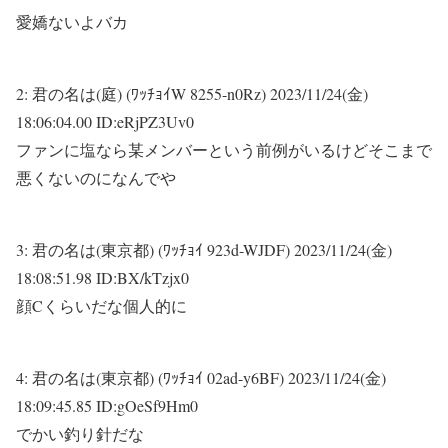
愛嬌ないよバカ
2:
君の名は(庭) (ﾜｯﾁｮｲW 8255-n0Rz)
2023/11/24(金)
18:06:04.00 ID:eRjPZ3Uv0
ファンに塩なら某メンバーという前例がいるけどそこまで
悪くないのになんでや
3:
君の名は(東京都) (ﾜｯﾁｮｲ 923d-WJDF)
2023/11/24(金)
18:08:51.98 ID:BX/kTzjx0
顔Cくらいだな個人的に
4:
君の名は(東京都) (ﾜｯﾁｮｲ 02ad-y6BF)
2023/11/24(金)
18:09:45.85 ID:gOeSf9Hm0
でかい釣り針だな