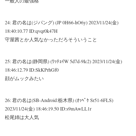
一般人の最強格
24:
君の名は(ジパング) (JP 0H66-hO6y)
2023/11/24(金)
18:40:10.77 ID:qvqr0k47H
守屋茜とか人気なかっただろそういうこと
25:
君の名は(静岡県) (ﾜｯﾁｮｲW 5d7d-9Ic2)
2023/11/24(金)
18:46:12.79 ID:SkKPrhGf0
顔がムックみたい
26:
君の名は(SB-Android:栃木県) (ｵｯﾍﾟｹ Sr51-6FLS)
2023/11/24(金) 18:46:19.50 ID:s9mAwLL1r
松尾姉は大人気