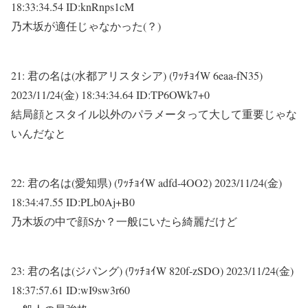
18:33:34.54 ID:knRnps1cM
乃木坂が適任じゃなかった(？)
21:
君の名は(水都アリスタシア) (ﾜｯﾁｮｲW 6eaa-fN35)
2023/11/24(金) 18:34:34.64 ID:TP6OWk7+0
結局顔とスタイル以外のパラメータって大して重要じゃな
いんだなと
22:
君の名は(愛知県) (ﾜｯﾁｮｲW adfd-4OO2)
2023/11/24(金)
18:34:47.55 ID:PLb0Aj+B0
乃木坂の中で顔Sか？一般にいたら綺麗だけど
23:
君の名は(ジパング) (ﾜｯﾁｮｲW 820f-zSDO)
2023/11/24(金)
18:37:57.61 ID:wI9sw3r60