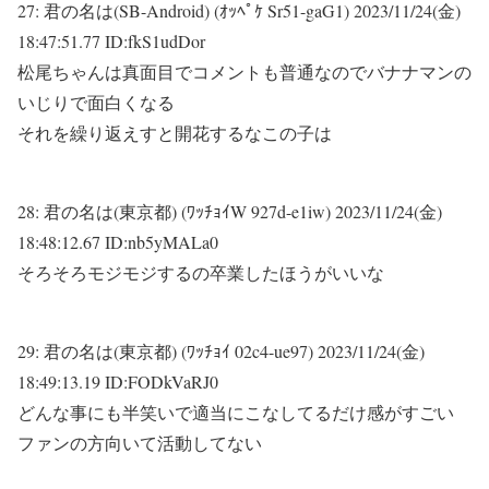
27:
君の名は(SB-Android) (ｵｯﾍﾟｹ Sr51-gaG1)
2023/11/24(金)
18:47:51.77 ID:fkS1udDor
松尾ちゃんは真面目でコメントも普通なのでバナナマンの
いじりで面白くなる
それを繰り返えすと開花するなこの子は
28:
君の名は(東京都) (ﾜｯﾁｮｲW 927d-e1iw)
2023/11/24(金)
18:48:12.67 ID:nb5yMALa0
そろそろモジモジするの卒業したほうがいいな
29:
君の名は(東京都) (ﾜｯﾁｮｲ 02c4-ue97)
2023/11/24(金)
18:49:13.19 ID:FODkVaRJ0
どんな事にも半笑いで適当にこなしてるだけ感がすごい
ファンの方向いて活動してない