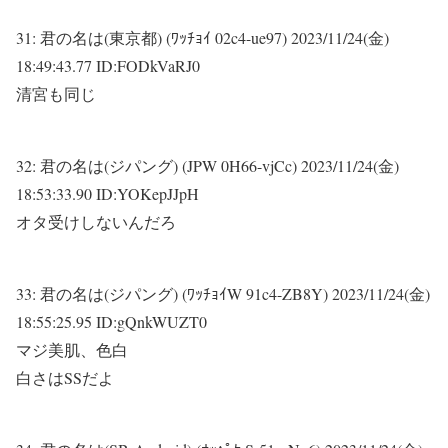
31:
君の名は(東京都) (ﾜｯﾁｮｲ 02c4-ue97)
2023/11/24(金)
18:49:43.77 ID:FODkVaRJ0
清宮も同じ
32:
君の名は(ジパング) (JPW 0H66-vjCc)
2023/11/24(金)
18:53:33.90 ID:YOKepJJpH
オタ受けしないんだろ
33:
君の名は(ジパング) (ﾜｯﾁｮｲW 91c4-ZB8Y)
2023/11/24(金)
18:55:25.95 ID:gQnkWUZT0
マジ美肌、色白
白さはSSだよ