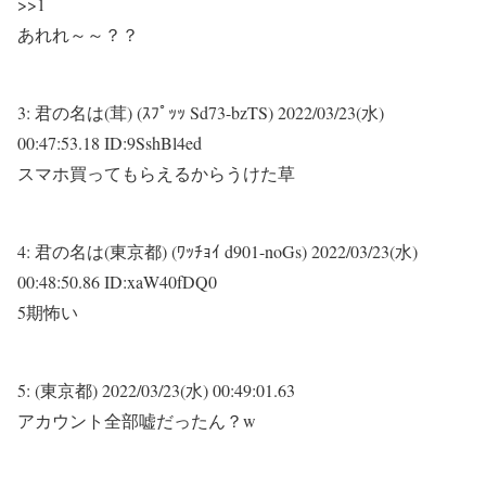
>>1
あれれ～～？？
3:
君の名は(茸) (ｽﾌﾟｯｯ Sd73-bzTS)
2022/03/23(水)
00:47:53.18 ID:9SshBl4ed
スマホ買ってもらえるからうけた草
4:
君の名は(東京都) (ﾜｯﾁｮｲ d901-noGs)
2022/03/23(水)
00:48:50.86 ID:xaW40fDQ0
5期怖い
5:
(東京都)
2022/03/23(水) 00:49:01.63
アカウント全部嘘だったん？w