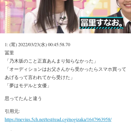
1:
(茸)
2022/03/23(水) 00:45:58.70
冨里
「乃木坂のこと正直あんまり知らなかった」
「オーディションはお父さんから受かったらスマホ買って
あげるって言われてから受けた」
「夢はモデルと女優」
思ってたんと違う
引用元:
https://mevius.5ch.net/test/read.cgi/nogizaka/1647963958/