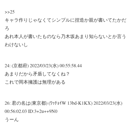
>>25
キャラ作りじゃなくてシンプルに捏造か親が書いてたかだ
ろ
あれ本人が書いたものなら乃木坂あまり知らないとか言う
わけないし
24:
(京都府)
2022/03/23(水) 00:55:58.44
あまりだから矛盾してなくね？
これで岡本擁護は無理がある
26:
君の名は(東京都) (ﾜｯﾁｮｲW 13bd-K1KX)
2022/03/23(水)
00:56:02.03 ID:3+2u++9N0
うーん