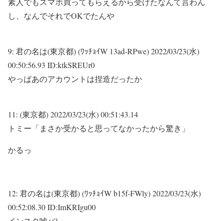
素人でもスマホ買ってもらえるから受けたなんて言わん
し、なんでそれでOKでたんや
9:
君の名は(東京都) (ﾜｯﾁｮｲW 13ad-RPwe)
2022/03/23(水)
00:50:56.93 ID:ktkSREUr0
やっぱあのアカウントは捏造だったか
11:
(東京都)
2022/03/23(水) 00:51:43.14
トミー「まさか受かると思ってなかったから驚き」
かるっ
12:
君の名は(東京都) (ﾜｯﾁｮｲW b15f-FWly)
2022/03/23(水)
00:52:08.30 ID:ImKRIgu00
インスタ嘘バレ