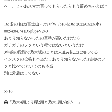
へー。じゃあスマホ買ってもらったらもう辞めちゃえば？
16:
君の名は(富士山) (ﾜｯﾁｮｲW 8b10-hcJ6)
2022/03/23(水)
00:54:04.74 ID:qf6p+V240
あまり知らなかったの基準が高いだけだろ
ガチガチのヲタという程ではないというだけ
3年前の段階で乃木坂のことは人並み以上に知ってる
インスタの投稿も本当だしあまり知らなかった(古参のヲ
タと比べて)というのも本当
別に矛盾はしてない
>>16
👻「乃木4期より櫻2期と乃木1期が好き！」