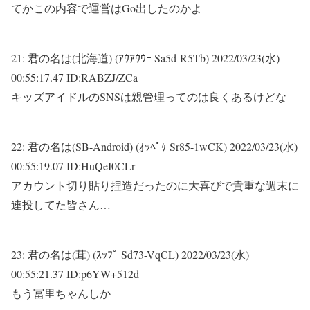
てかこの内容で運営はGo出したのかよ
21:
君の名は(北海道) (ｱｳｱｳｳｰ Sa5d-R5Tb)
2022/03/23(水)
00:55:17.47 ID:RABZJ/ZCa
キッズアイドルのSNSは親管理ってのは良くあるけどな
22:
君の名は(SB-Android) (ｵｯﾍﾟｹ Sr85-1wCK)
2022/03/23(水)
00:55:19.07 ID:HuQeI0CLr
アカウント切り貼り捏造だったのに大喜びで貴重な週末に
連投してた皆さん…
23:
君の名は(茸) (ｽｯﾌﾟ Sd73-VqCL)
2022/03/23(水)
00:55:21.37 ID:p6YW+512d
もう冨里ちゃんしか