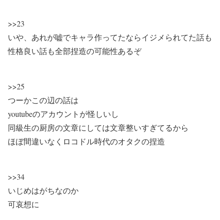
>>23
いや、あれが嘘でキャラ作ってたならイジメられてた話も
性格良い話も全部捏造の可能性あるぞ
>>25
つーかこの辺の話は
youtubeのアカウントが怪しいし
同級生の厨房の文章にしては文章整いすぎてるから
ほぼ間違いなくロコドル時代のオタクの捏造
>>34
いじめはがちなのか
可哀想に