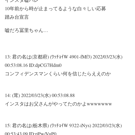
10年前から時が止まってるような白々しい応募
踏み台宣言
嘘だろ冨里ちゃん…
13:
君の名は(京都府) (ﾜｯﾁｮｲW 4901-fMf3)
2022/03/23(水)
00:53:08.16 ID:dpCG7Hdm0
コンフィデンスマンくらい何を信じたらええのか
14:
(茸)
2022/03/23(水) 00:53:08.88
インスタはお父さんがやってたのかよwwwwwww
15:
君の名は(栃木県) (ﾜｯﾁｮｲW 9322-iNys)
2022/03/23(水)
00:53:43.09 ID:riPw/VuP0