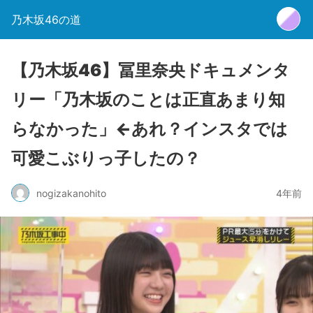
乃木坂46の道
【乃木坂46】冨里奈央ドキュメンタ
リー「乃木坂のことは正直あまり知
らなかった」←あれ？インスタでは
可愛こぶりっ子したの？
nogizakanohito
4年前