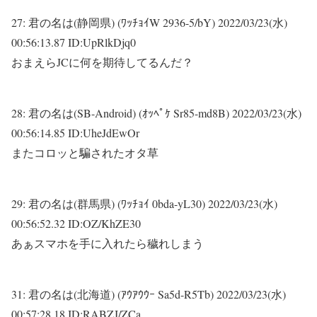
27:
君の名は(静岡県) (ﾜｯﾁｮｲW 2936-5/bY)
2022/03/23(水)
00:56:13.87 ID:UpRlkDjq0
おまえらJCに何を期待してるんだ？
28:
君の名は(SB-Android) (ｵｯﾍﾟｹ Sr85-md8B)
2022/03/23(水)
00:56:14.85 ID:UheJdEwOr
またコロッと騙されたオタ草
29:
君の名は(群馬県) (ﾜｯﾁｮｲ 0bda-yL30)
2022/03/23(水)
00:56:52.32 ID:OZ/KhZE30
あぁスマホを手に入れたら穢れしまう
31:
君の名は(北海道) (ｱｳｱｳｳｰ Sa5d-R5Tb)
2022/03/23(水)
00:57:28.18 ID:RABZJ/ZCa