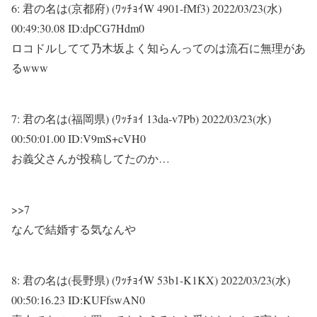
6:
君の名は(京都府) (ﾜｯﾁｮｲW 4901-fMf3)
2022/03/23(水)
00:49:30.08 ID:dpCG7Hdm0
ロコドルしてて乃木坂よく知らんってのは流石に無理があ
るwww
7:
君の名は(福岡県) (ﾜｯﾁｮｲ 13da-v7Pb)
2022/03/23(水)
00:50:01.00 ID:V9mS+cVH0
お義父さんが投稿してたのか…
>>7
なんで結婚する気なんや
8:
君の名は(長野県) (ﾜｯﾁｮｲW 53b1-K1KX)
2022/03/23(水)
00:50:16.23 ID:KUFfswAN0